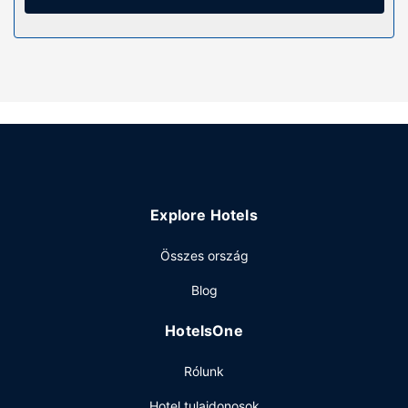
zuhanyzó. A kényelmi felszerelések és szolgáltatások
közé tartozik íróasztal és elektromos vízforralók, valamint
takarítás igényelhető.
Az ingatlanhoz tartozó felszereltség
Ezen vendégház a következőt kínálja: kijelölt
dohányzóhely.
Egyéb felszereltség
A recepció meghatározott órákban tart nyitva. Az autóval
érkező vendégek számára ingyenes egyéni parkolás
Explore Hotels
biztosított a helyszínen.
Összes ország
Blog
HotelsOne
Rólunk
Hotel tulajdonosok