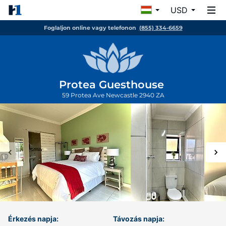
USD
Foglaljon online vagy telefonon
(855) 334-6659
Protea Guesthouse
59 Protea Ave
Newcastle
2940
ZA
Érkezés napja:
Távozás napja: