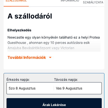
SZÁLLODÁRÓL
INFORMÁCIÓ
SZABÁLYZATA
A szállodáról
Elhelyezkedés
Newcastle egy olyan környékén található ez a helyi Protea
Guesthouse , ahonnan egy 10 perces autózásra esik
Amajuba Bevásárlóközpont vagy Victorian
Bevásárlóközpont. Ez a helyi vendégház kb. 5,9 km-re
További Információk
található Amiel-erőd Múzeuma, ill. 6,4 km-re Carnegie
Művészeti Galéria helyszíneitől.
Szobák
Helyezze magát kényelembe a(z) 17 légkondicionált
Érkezés napja:
Távozás napja:
szoba egyikében, melyekben síkképernyős televízió is
Szo 8 Augusztus
Vas 9 Augusztus
található. Kapcsolatban maradhat barátaival,
családtagjaival, vagy éppen üzleti ügyeit intézheti, hiszen
a szobákban ingyenes vezeték nélküli internet-hozzáférés
is elérhető. Valamennyi fürdőszobában van fürdőkád vagy
Árak Lekérése