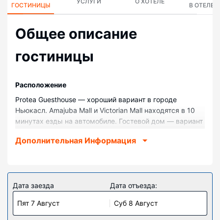
УСЛУГИ
О ХОТЕЛЕ
ГОСТИНИЦЫ
В ОТЕЛЕ
Общее описание
гостиницы
Pасположение
Protea Guesthouse — хороший вариант в городе
Ньюкасл. Amajuba Mall и Victorian Mall находятся в 10
минутах езды на автомобиле. Гостевой дом — вариант
с прекрасным расположением: Музей форта Амьель
Дополнительная Информация
находится в 5,9 км, Художественная галерея
«Карнеги» — в 6,4 км от него.
Номера
Почувствуйте себя как дома в одном из 17 номеров, в
Дата заезда
Дата отъезда:
которых установлены кондиционеры и
Пят 7 Август
Суб 8 Август
плоскоэкранные телевизоры. Бесплатный
беспроводной доступ к интернету позволит вам всегда