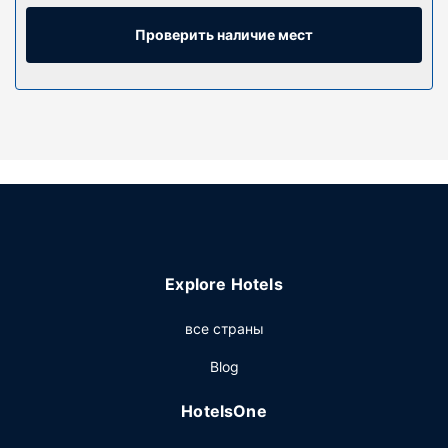
оставаться на связи. В ванных комнатах вы найдете
ванны или душевые. Предоставляются следующие
Проверить наличие мест
удобства и услуги: письменные столы и электрические
чайники. Уборка номеров осуществляется по
требованию.
Особенности объекта
Этот гостевой дом предлагает такие удобства, как
специализированные места для курения.
Другие особенности
Стойка регистрации работает по расписанию.
Предоставляется бесплатная самостоятельная
Explore Hotels
парковка.
все страны
Blog
HotelsOne