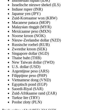
Indonesian rupiah (IDR)
Israelische nieuwe shekel (ILS)
Indiase rupee (INR)
Japanse yen (JPY)
Zuid-Koreaanse won (KRW)
Macanese pataca (MOP)
Malaysian ringgit (MYR)
Mexicaanse peso (MXN)
Noorse kroon (NOK)
Nieuw-Zeelandse dollar (NZD)
Russische roebel (RUB)
Zweedse kroon (SEK)
Singapore dollar (SGD)
Thaise baht (THB)
New Taiwan dollar (TWD)
U.S. dollar (USD)
Argentijnse peso (ARS)
Filippijnse peso (PHP)
Vietnamese dong (VND)
Egyptisch pond (EGP)
Saoedi-Riyal (SAR)
Zuid-Afrikaanse rand (ZAR)
Turkse lire (TRY)
Poolse zloty (PLN)