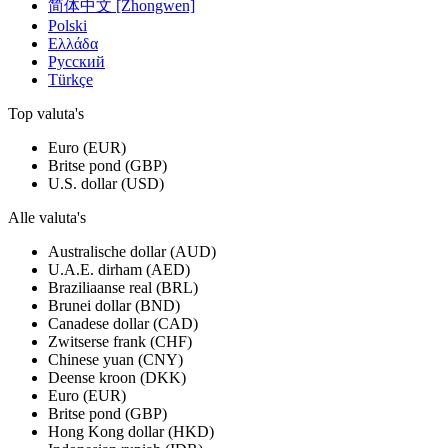
简体中文 [Zhongwen]
Polski
Ελλάδα
Русский
Türkçe
Top valuta's
Euro (EUR)
Britse pond (GBP)
U.S. dollar (USD)
Alle valuta's
Australische dollar (AUD)
U.A.E. dirham (AED)
Braziliaanse real (BRL)
Brunei dollar (BND)
Canadese dollar (CAD)
Zwitserse frank (CHF)
Chinese yuan (CNY)
Deense kroon (DKK)
Euro (EUR)
Britse pond (GBP)
Hong Kong dollar (HKD)