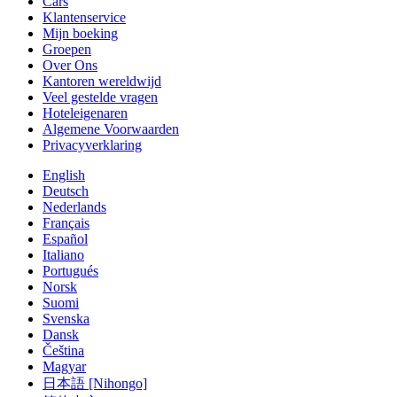
Cars
Klantenservice
Mijn boeking
Groepen
Over Ons
Kantoren wereldwijd
Veel gestelde vragen
Hoteleigenaren
Algemene Voorwaarden
Privacyverklaring
English
Deutsch
Nederlands
Français
Español
Italiano
Portugués
Norsk
Suomi
Svenska
Dansk
Čeština
Magyar
日本語 [Nihongo]