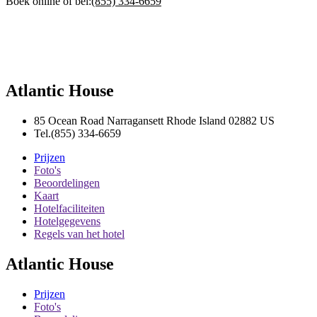
Boek online of bel:
(855) 334-6659
Atlantic House
85 Ocean Road
Narragansett
Rhode Island
02882
US
Tel.
(855) 334-6659
Prijzen
Foto's
Beoordelingen
Kaart
Hotelfaciliteiten
Hotelgegevens
Regels van het hotel
Atlantic House
Prijzen
Foto's