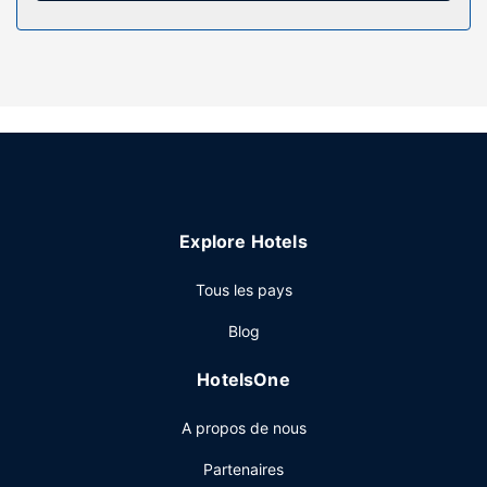
par câble. Les équipements et services offerts par
l'hébergement comprennent un téléphone, mais aussi une
cafetière ou une bouilloire et des ventilateurs.
Les services sur place
Profitez de la vue qui vous est offerte depuis une terrasse
et un jardin, sans oublier les nombreux équipements et
services qui caractérisent l'hébergement, notamment
l'accès Wi-Fi à Internet gratuit. Parmi les services et
équipements offerts par cet hôtel vous trouvez également
Explore Hotels
un service de conciergerie, une aire de pique-nique et un
distributeur automatique de boissons et d'en-cas.
Tous les pays
Restaurant
Blog
Un petit déjeuner anglais gratuit est servi tous les jours de
07 h 00 à 10 h 30.
HotelsOne
Autres services
A propos de nous
Les équipements et services proposés incluent une
consigne à bagages, un coffre-fort à la réception et un
Partenaires
distributeur automatique de boissons et d'en-cas. Un