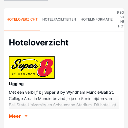
REGE
VAN
HOTELOVERZICHT
HOTELFACILITEITEN
HOTELINFORMATIE
HET
HOTE
Hoteloverzicht
Ligging
Met een verblijf bij Super 8 by Wyndham Muncie/Ball St.
College Area in Muncie bevind je je op 5 min. rijden van
Ball State University en Scheumann Stadium. Dit hotel ligt
op 2,5 km van Cardinal Creek Tennis Center en op 3,2 km
Meer
van Worthen Arena.
Kamers