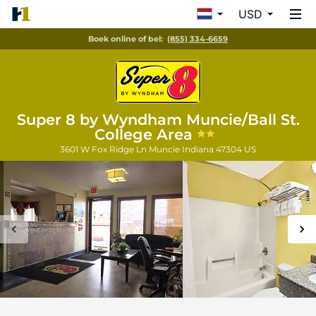
USD
Boek online of bel:
(855) 334-6659
Super 8 by Wyndham Muncie/Ball St.
College Area
3601 W Fox Ridge Ln
Muncie
Indiana
47304
US