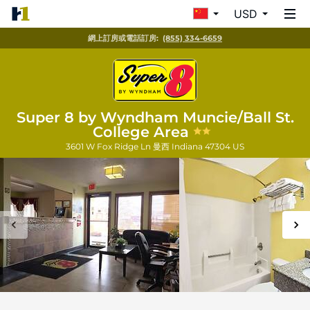
USD
網上訂房或電話訂房:
(855) 334-6659
Super 8 by Wyndham Muncie/Ball St.
College Area
3601 W Fox Ridge Ln
曼西
Indiana
47304
US