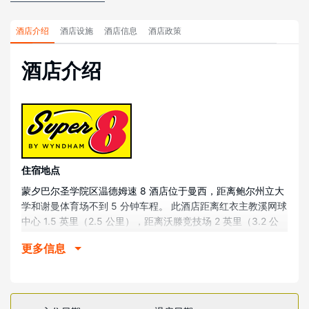
酒店介绍
酒店设施
酒店信息
酒店政策
酒店介绍
住宿地点
蒙夕巴尔圣学院区温德姆速 8 酒店位于曼西，距离鲍尔州立大
学和谢曼体育场不到 5 分钟车程。 此酒店距离红衣主教溪网球
中心 1.5 英里（2.5 公里），距离沃滕竞技场 2 英里（3.2 公
里）。
更多信息
客房
有 63 间客房提供冰箱；您定能在旅途中找到家的舒适。提供
免费无线网络，方便您与朋友保持联系；有线频道可满足您的
娱乐需求。浴室提供淋浴/盆浴组合和吹风机。便利设施包括书