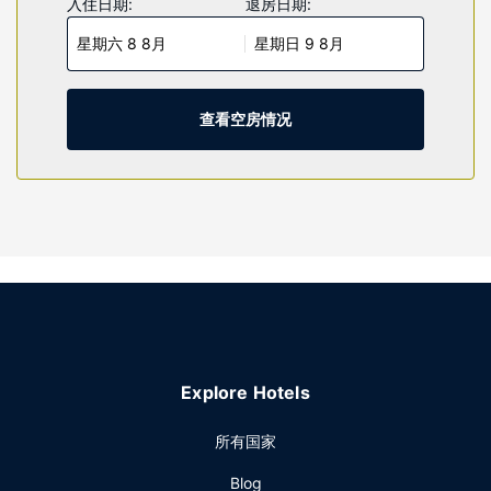
入住日期:
退房日期:
桌和茶具/咖啡用具，以及带有免费市内通话的电话。
星期六 8 8月
星期日 9 8月
物业设施
您可利用免费 WiFi和自动售货机等便利服务和设施。
查看空房情况
餐厅
每日 06:00 至 09:00 提供免费的外带式早餐。
其他设施
特色服务/设施包括24 小时商务中心、24 小时前台服务和自动
售货机。酒店提供免费自助停车。
Explore Hotels
所有国家
Blog