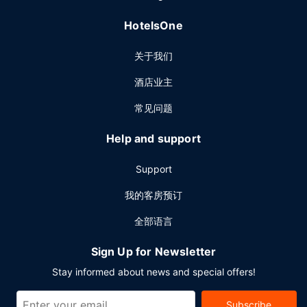
HotelsOne
关于我们
酒店业主
常见问题
Help and support
Support
我的客房预订
全部语言
Sign Up for Newsletter
Stay informed about news and special offers!
Subscribe