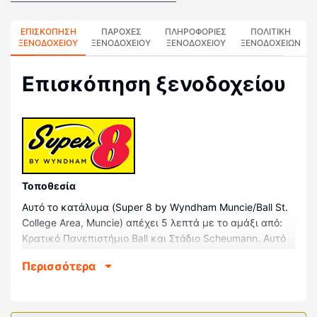
ΕΠΙΣΚΌΠΗΣΗ
ΠΑΡΟΧΕΣ
ΠΛΗΡΟΦΟΡΊΕΣ
ΠΟΛΙΤΙΚΗ
ΞΕΝΟΔΟΧΕΊΟΥ
ΞΕΝΟΔΟΧΕΙΟΥ
ΞΕΝΟΔΟΧΕΊΟΥ
ΞΕΝΟΔΟΧΕΊΩΝ
Επισκόπηση ξενοδοχείου
Τοποθεσία
Αυτό το κατάλυμα (Super 8 by Wyndham Muncie/Ball St.
College Area, Muncie) απέχει 5 λεπτά με το αμάξι από:
Κρατικό Πανεπιστήμιο Ball και Στάδιο Scheumann. Αυτό
το ξενοδοχείο απέχει 2,5 χλμ. από: Κέντρο Τένις
Περισσότερα
Cardinal Creek και 3,2 χλμ. από: Worthen Αρένα.
Δωμάτια
Νιώστε σαν στο σπίτι σας σε ένα από τα 63 δωμάτιά