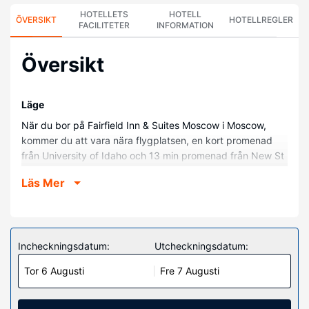
HOTELLETS
HOTELL
ÖVERSIKT
HOTELLREGLER
FACILITETER
INFORMATION
Översikt
Läge
När du bor på Fairfield Inn & Suites Moscow i Moscow,
kommer du att vara nära flygplatsen, en kort promenad
från University of Idaho och 13 min promenad från New St
Andrew's College. Detta hotell ligger 1,8 km från
Läs Mer
Appaloosa Horse Museum och 2,6 km från Latah Trail Bike
Path.
Hotellrum
Känn dig som hemma i ett av de 74 luftkonditionerade
Incheckningsdatum:
Utcheckningsdatum:
rummen med kylskåp och mikrovågsugn. Sängen har
Tor 6 Augusti
Fre 7 Augusti
bäddmadrass och sängtillbehör av högsta kvalitet. Gratis
wi-fi ser till att du kan hålla dig uppkopplad, och en 32-
tums LCD-tv med kabelkanaler erbjuder all underhållning