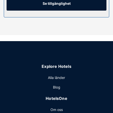
du behöver. Badrummen har gratis toalettartiklar och
Se tillgänglighet
hårtorkar.
Bekvämligheter på anläggningen
Här erbjuder man inomhuspool och fitnesscenter. Boendet
har även gratis wi-fi, hjälp med bokning av biljetter och
guidade turer och bankettsal.
Restaurang
Fairfield Inn & Suites Moscow har en
livsmedelsaffär/närbutik där gäster kan köpa nåt gott att
äta. Här erbjuds en gratis frukostbuffé dagligen.
Explore Hotels
Övriga bekvämligheter
Gäster har tillgång till bland annat business-service,
Alla länder
expressutcheckning och gratis dagstidningar i lobbyn.
Blog
Planerar du ett event i Moscow? På detta hotell finns det
event- och konferensutrymmen på upp till 122
HotelsOne
kvadratmeter, däribland konferensrum och mötesrum.
Avgiftsfri parkering erbjuds på plats.
Om oss