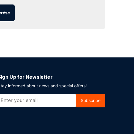
gy a(z) fitneszlétesítmény. A hotel kiegészítő
ett-terem.
érése
ztalos reggeli reggelit szolgálnak fel ingyenes
a városában tervez valamilyen eseményt? Ez a(z)
k. Az autóval érkező vendégek számára ingyenes
Sign Up for Newsletter
tay informed about news and special offers!
Subscribe