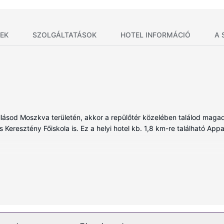
EK
SZOLGÁLTATÁSOK
HOTEL INFORMÁCIÓ
A 
llásod Moszkva területén, akkor a repülőtér közelében találod magad,
eresztény Főiskola is. Ez a helyi hotel kb. 1,8 km-re található Appa
ált szoba egyikében, melyekben hűtőszekrény és mikrohullámú sütő
z) prémium ágynemű a biztosíték egy nyugodt és pihentető alváshoz.
endelkezésre álló ingyenes vezeték nélküli internet-hozzáférés révé
ikkek és hajszárító is.