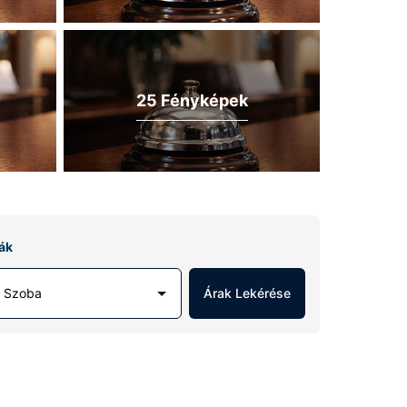
25 Fényképek
ák
1 Szoba
Árak Lekérése