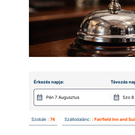
Érkezés napja:
Távozás nap
Pén 7 Augusztus
Szo 8
Szobák :
74
Szállodalánc: :
Fairfield Inn and Su