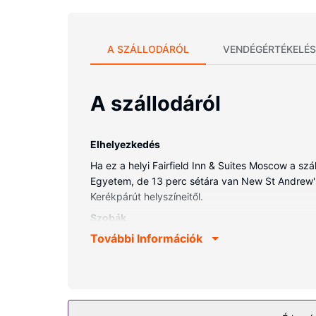
A SZÁLLODÁRÓL
VENDÉGÉRTÉKELÉS
A szállodáról
Elhelyezkedés
Ha ez a helyi Fairfield Inn & Suites Moscow a szá
Egyetem, de 13 perc sétára van New St Andrew's K
Kerékpárút helyszíneitől.
Szobák
További Információk
Helyezze magát kényelembe a(z) 74 légkondicion
ágyak, a(z) kényelmi párnázattal ellátott és a(
LCD-televízió és kábelcsatornák gondoskodik, a r
fürdőszobák mindegyikében van ingyenes piperec
Az ingatlanhoz tartozó felszereltség