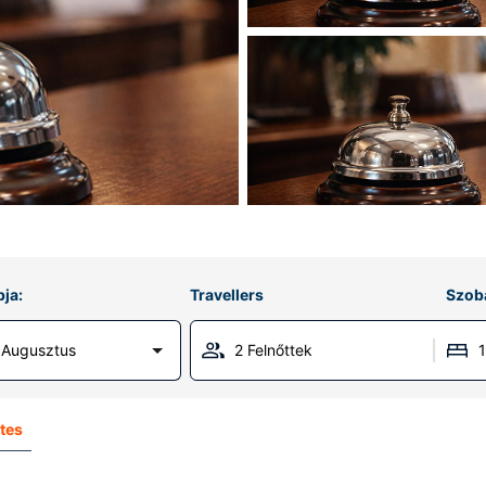
ja:
Travellers
Szob
 Augusztus
2 Felnőttek
ites