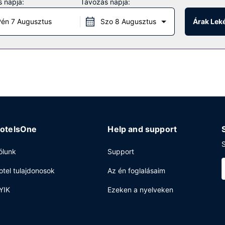
 napja:
Távozás napja:
ítményeket és szolgáltatásokat, mint például a(z) beltéri medence, va
 ingyenes wifihozzáférés, kirándulás/belépőjegyek foglalása és bank
én 7 Augusztus
Szo 8 Augusztus
Árak Lek
lyi élelmiszerbolt/kisbolt kínálatával tud szolgálni. Ingyenes svédas
elentkezési lehetőség és ingyenes újságok is igénybe vehető. Moszkv
enciatér és tárgyalóterem céljára fenntartott területtel rendelkezi
otelsOne
Help and support
S
ólunk
Support
otel tulajdonosok
Az én foglalásaim
YIK
Ezeken a nyelveken