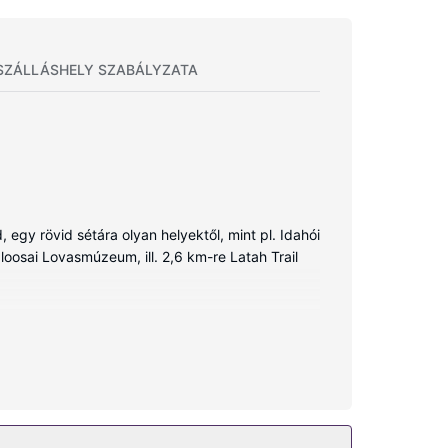
SZÁLLÁSHELY SZABÁLYZATA
 egy rövid sétára olyan helyektől, mint pl. Idahói
loosai Lovasmúzeum, ill. 2,6 km-re Latah Trail
k is található. A szobákban lévő kényelmes
 A szórakozásról 32 hüvelyk képátmérőjű méretű
n pedig kapcsolatot tarthat ismerőseivel. A