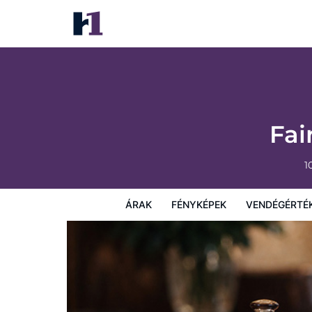
Fairfield Inn & Suites Moscow
Árak
Fényképek
Vendégértékelések
Térkép
Sz
Fai
1
ÁRAK
FÉNYKÉPEK
VENDÉGÉRTÉ