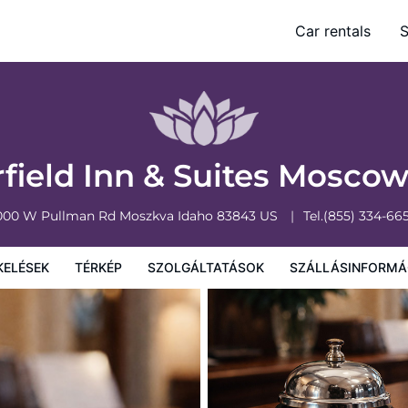
Car rentals
S
olgáltatások
Szállásinformáció
A szálláshely szabályzata
rfield Inn & Suites Mosco
000 W Pullman Rd
Moszkva
Idaho
83843
US
Tel.
(855) 334-66
KELÉSEK
TÉRKÉP
SZOLGÁLTATÁSOK
SZÁLLÁSINFORMÁ