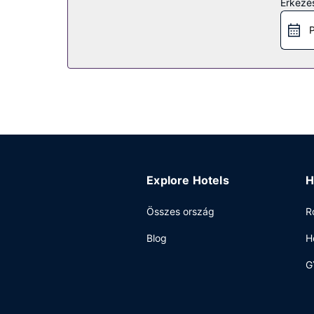
Érkezés
Élvezze ki a szálláshely kínálta szabadidős létes
szolgáltatásai között szerepelnek a következők:
P
Étterem
Ha megéheznél, Fairfield Inn & Suites Moscow a he
reggeli naponta.
Egyéb felszereltség
A szálláshelyen business center, gyorsított kij
hotel 1313 négyzetláb (122 négyzetméter) konfer
egyéni parkolás biztosított a helyszínen.
Explore Hotels
H
Összes ország
R
Blog
H
G