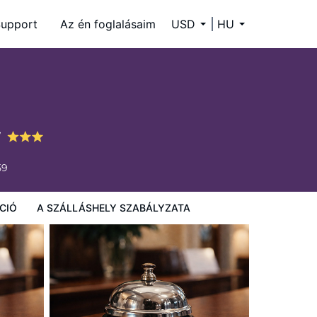
upport
Az én foglalásaim
USD
HU
w
59
CIÓ
A SZÁLLÁSHELY SZABÁLYZATA