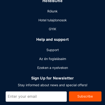
HotelsOne
reggeli reggelit szolgálnak fel ingyenes reggeli naponta
6:00 és 10:00 között.
Rólunk
Egyéb felszereltség
Hotel tulajdonosok
A szálláshelyen business center, gyorsított bejelentkezési
lehetőség és gyorsított kijelentkezési lehetőség is igénybe
GYIK
vehető. Az autóval érkező vendégek számára ingyenes
egyéni parkolás biztosított a helyszínen.
Help and support
Support
Az én foglalásaim
Ezeken a nyelveken
Sign Up for Newsletter
Stay informed about news and special offers!
Subscribe