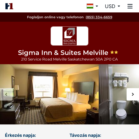
USD
Foglaljon online vagy telefonon
(855) 334-6659
Sigma Inn & Suites Melville
210 Service Road
Melville
Saskatchewan
S0A 2P0
CA
Érkezés napja:
Távozás napja: