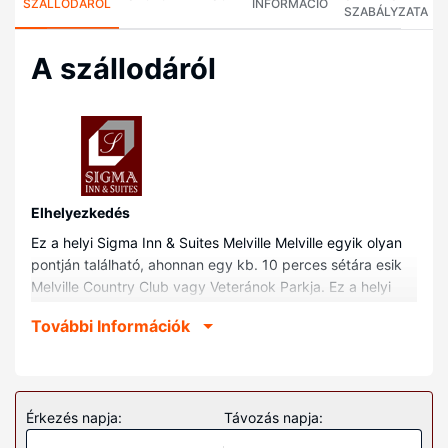
SZÁLLODÁRÓL
INFORMÁCIÓ
SZABÁLYZATA
A szállodáról
Elhelyezkedés
Ez a helyi Sigma Inn & Suites Melville Melville egyik olyan
pontján található, ahonnan egy kb. 10 perces sétára esik
Melville Country Club vagy Veteránok Parkja. Ez a helyi
hotel kb. 1,1 km-re található Kinsmen Park, ill. 1,2 km-re St.
További Információk
Peter Kórház helyszíneitől.
Szobák
Helyezze magát kényelembe a(z) 78 légkondicionált
szoba egyikében, melyekben hűtőszekrény és
Érkezés napja:
Távozás napja:
mikrohullámú sütők is található. A szórakozást