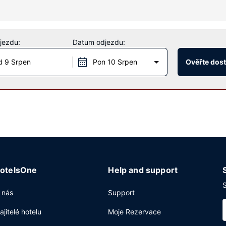
zábavy, jako je například fitness centrum. K dalšímu vybavení hotelu
ál a prodejní automat.
jezdu:
Datum odjezdu:
 9 Srpen
Pon 10 Srpen
Ověřte dos
ar / lahůdky. Denně od 6:00 do 10:00 budete zváni na kompletní s
sní ubytování a expresní odhlášení při odjezdu. Přímo v areálu je h
otelsOne
Help and support
S
 nás
Support
ajitelé hotelu
Moje Rezervace