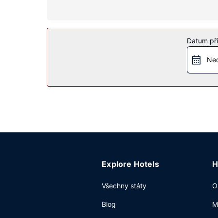
Vybavení nemovitosti
Hotel nabízí řadu možností sportovního vyžití a 
grily. Součástí vybavení jsou také společenský s
Datum pří
Restaurace
Ned
Něco dobrého k zakousnutí vám nabídne snack b
Další vybavení
Hostům jsou k dispozici business centrum, expre
Explore Hotels
H
Všechny státy
O
Blog
M