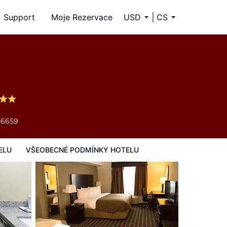
Support
Moje Rezervace
USD
CS
y hotelu
-6659
ELU
VŠEOBECNÉ PODMÍNKY HOTELU