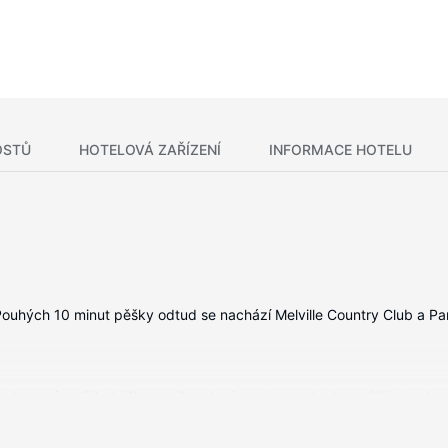
OSTŮ
HOTELOVÁ ZAŘÍZENÍ
INFORMACE HOTELU
. Pouhých 10 minut pěšky odtud se nachází Melville Country Club a Pa
vybavení patří lednička a mikrovlnná trouba, se budete cítit jako do
ou, která nabízí kabelové kanály, dobrou zábavu. K vybavení koupele
stůl, kávovar/čajovar a telefon (místními hovory zdarma).