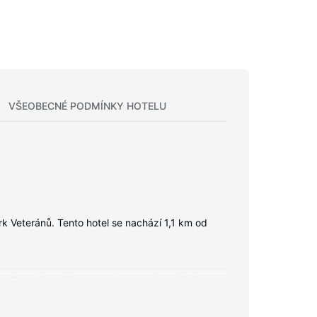
VŠEOBECNÉ PODMÍNKY HOTELU
rk Veteránů. Tento hotel se nachází 1,1 km od
ma. Bezdrátový internet zdarma vám zajistí
n patří vana se sprchou a toaletní potřeby