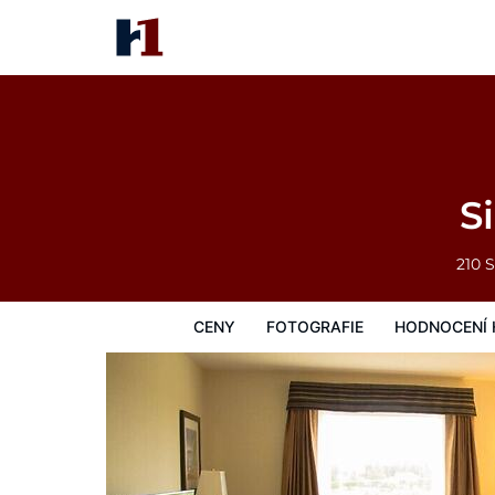
Sigma Inn & Suites Melville
Ceny
Fotografie
Hodnocení hostů
S
210 
CENY
FOTOGRAFIE
HODNOCENÍ 