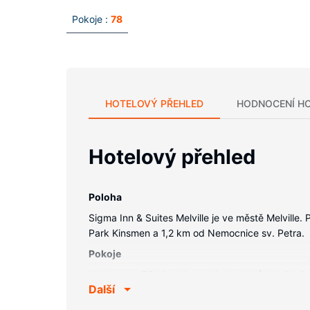
Pokoje :
78
HOTELOVÝ PŘEHLED
HODNOCENÍ H
Hotelový přehled
Poloha
Sigma Inn & Suites Melville je ve městě Melville
Park Kinsmen a 1,2 km od Nemocnice sv. Petra.
Pokoje
V jednom z 78 klimatizovaných pokojů, k jejichž 
Další
spojení se světem a televize s plochou obrazovk
zdarma. Další užitečné vybavení a služby: psací 