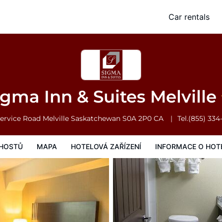
Car rentals
Mapa
Hotelová zařízení
Informace o hotelu
Všeobecné podmínk
igma Inn & Suites Melville
Service Road
Melville
Saskatchewan
S0A 2P0
CA
Tel.
(855) 334
HOSTŮ
MAPA
HOTELOVÁ ZAŘÍZENÍ
INFORMACE O HOT