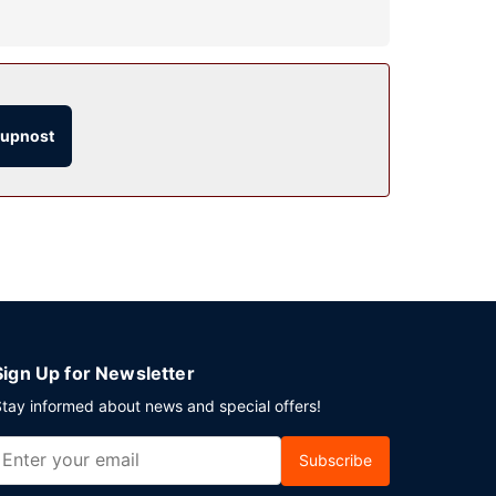
 patří bezdrátový internet zdarma a barbecue
tupnost
nídani zdarma.
ostům k dispozici samostatné parkování zdarma.
Sign Up for Newsletter
tay informed about news and special offers!
Subscribe