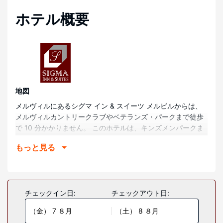
ホテル概要
地図
メルヴィルにあるシグマ イン & スイーツ メルビルからは、
メルヴィルカントリークラブやベテランズ・パークまで徒歩
で 10 分かかりません。 このホテルは、キンズメンパークま
で 1.1 km、セントピーターズ病院まで 1.2 km の場所にあり
もっと見る
ます。
部屋
全部で 78 ある冷房完備の客室には冷蔵庫、電子レンジなど
が備わっており、ゆっくりおくつろぎいただけます。薄型テ
チェックイン日:
チェックアウト日:
レビでケーブルの番組をご覧いただけるほか、WiFi (無料)な
（金） 7 ８月
（土） 8 ８月
どもご利用いただけます。バスルームには、シャワー付き浴