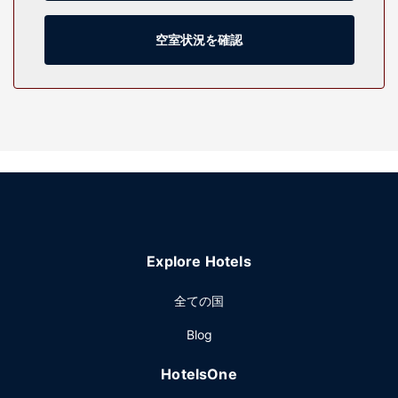
槽、バスアメニティ (無料)があります。デスク、コーヒー /
ティーメーカーの他に、市内通話 (無料)付きの電話をご利用
いただけます。
空室状況を確認
施設
フィットネスセンターなどのレクリエーション設備のほか、
WiFi (無料)、バーベキューグリルなどの設備をご利用いただ
けます。その他の設備としてこのホテルでは、宴会場、自動
販売機をご利用いただけます。
レストラン
シグマ イン & スイーツ メルビルでの軽食には、スナックバ
ー / デリをご利用ください。無料のフル ブレックファストを
毎日、6:00 ～ 10:00 までお召し上がりいただけます。
Explore Hotels
その他の施設
ビジネスセンター、エクスプレス チェックイン、エクスプレ
全ての国
ス チェックアウトをお使いいただけます。敷地内にはセルフ
Blog
パーキング (無料) が備わっています。
HotelsOne