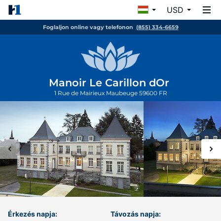
USD
Foglaljon online vagy telefonon
(855) 334-6659
Manoir Le Carillon dOr
1 Rue de Mairieux
Maubeuge
59600
FR
Érkezés napja:
Távozás napja: