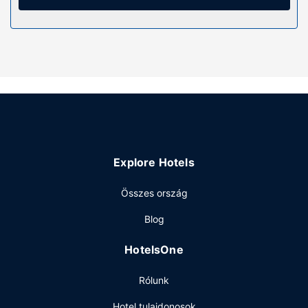
Élvezze ki a szálláshely kínálta szabadidős
létesítményeket és szolgáltatásokat, mint például a(z)
beltéri medence, vagy a(z) szauna.
Étterem
Kontinentális reggeli felár ellenében elérhető naponta
reggeli 8:00 és 9:30 között.
Egyéb felszereltség
A szálláshelyen poggyászok tárolása lehetséges és
ruhatisztító létesítmények is igénybe vehető. Az autóval
Explore Hotels
érkező vendégek számára ingyenes egyéni parkolás
biztosított a helyszínen.
Összes ország
Blog
HotelsOne
Rólunk
Hotel tulajdonosok