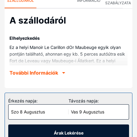
SZÁLLODÁRÓL
INFORMÁCIÓ
SZABÁLYZATA
A szállodáról
Elhelyezkedés
Ez a helyi Manoir Le Carillon dOr Maubeuge egyik olyan
pontján található, ahonnan egy kb. 5 perces autóútra esik
Fort de Leveau vagy Maubeuge-i Állatkert. Ez a helyi
rezidencia kb. 2,8 km-re található Porte de Mons, ill. 2,8
További Információk
km-re Vauban által tervezett erődítmények helyszíneitől.
Szobák
Helyezze magát kényelembe a(z) 9 szoba egyikében,
melyekben konyhák, főzőlap és mikrohullámú sütők is
Érkezés napja:
Távozás napja:
található. Kapcsolatban maradhat barátaival,
Szo 8 Augusztus
Vas 9 Augusztus
családtagjaival, vagy éppen üzleti ügyeit intézheti, hiszen
a szobákban ingyenes vezeték nélküli internet-hozzáférés
is elérhető.
Árak Lekérése
Az ingatlanhoz tartozó felszereltség