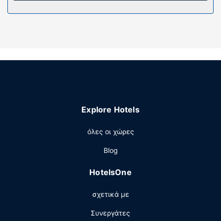
πισίνα και σάουνα.
Εστιατόριο
Με επιπλέον χρέωση είναι διαθέσιμο πρωινό
(ευρωπαϊκό) καθημερινά μεταξύ 8:00 π.μ. - 9:30 π.μ..
Άλλες παροχές
Στις σημαντικές παροχές περιλαμβάνονται αποθήκευση
αποσκευών και εγκαταστάσεις πλυντηρίων. Στους
χώρους μας θα βρείτε δωρεάν στάθμευση χωρίς
παρκαδόρο.
Explore Hotels
όλες οι χώρες
Blog
HotelsOne
σχετικά με
Συνεργάτες