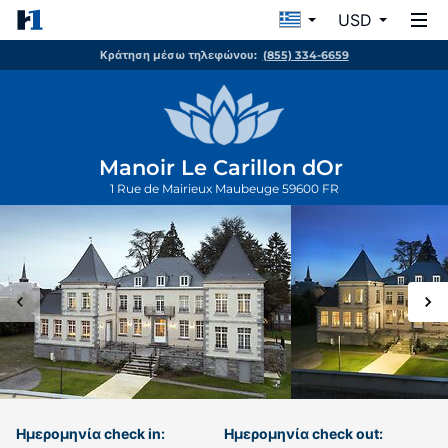
USD
Κράτηση μέσω τηλεφώνου:
(855) 334-6659
Manoir Le Carillon dOr
1 Rue de Mairieux
Maubeuge
59600
FR
Ημερομηνία check in:
Ημερομηνία check out: