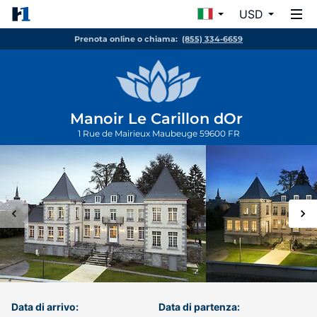
USD
Prenota online o chiama:
(855) 334-6659
Manoir Le Carillon dOr
1 Rue de Mairieux
Maubeuge
59600
FR
Data di arrivo:
Data di partenza: