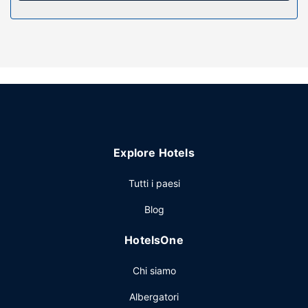
Ristorante
La colazione continentale è disponibile a pagamento tutti i
giorni dalle ore 08:00 alle ore 09:30.
Altre attrattive
Potrai usufruire di deposito bagagli e un servizio
lavanderia. Il un parcheggio gratuito è disponibile in loco.
Explore Hotels
Tutti i paesi
Blog
HotelsOne
Chi siamo
Albergatori