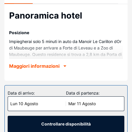
Panoramica hotel
Posizione
Impiegherai solo 5 minuti in auto da Manoir Le Carillon dOr
di Maubeuge per arrivare a Forte di Leveau e a Zoo di
Maubeuge. Questo residence si trova a 2,8 km da Porta di
Mons e 2,8 km da Fortificazioni di Vauban.
Maggiori informazioni
Camere
Alloggia in una delle 9 camere della struttura! Nella tua
sistemazione, completa di cucina con piano cottura e
microonde, ti sentirai come a casa. Il Wi-Fi gratuito ti
Data di arrivo:
Data di partenza:
consente di restare in contatto con il mondo.
Lun 10 Agosto
Mar 11 Agosto
Attrattive della proprietà
Grazie ad un'ampia gamma di servizi ricreativi, che
includono una piscina coperta e una sauna, il divertimento
Controllare disponibilità
è assicurato.