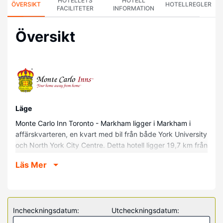
HOTELLETS
HOTELL
ÖVERSIKT
HOTELLREGLER
FACILITETER
INFORMATION
Översikt
Läge
Monte Carlo Inn Toronto - Markham ligger i Markham i
affärskvarteren, en kvart med bil från både York University
och North York City Centre. Detta hotell ligger 19,7 km från
Scarborough stadscentrum och 19,8 km från Vaughan
Läs Mer
Mills Mall.
Hotellrum
Känn dig som hemma i ett av de 87 rummen med kylskåp
och mikrovågsugn. Med gratis fast internetanslutning och
Incheckningsdatum:
Utcheckningsdatum:
wi-fi håller du dig uppkopplad, medan kabelkanaler står