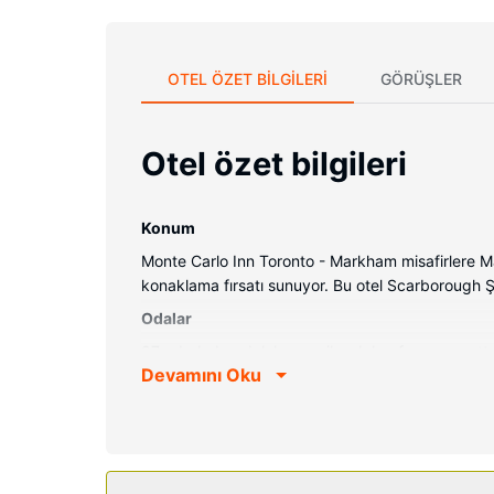
OTEL ÖZET BILGILERI
GÖRÜŞLER
Otel özet bilgileri
Konum
Monte Carlo Inn Toronto - Markham misafirlere M
konaklama fırsatı sunuyor. Bu otel Scarborough Şe
Odalar
87 odada buzdolabı ve mikrodalga fırın mevcuttur. 
Devamını Oku
kablolu TV kanalları mevcuttur. Banyolarda duş ka
görüşmesi imkânlar ve kolaylıklar sunulmaktadır.
Otelin güzelliği
Misafirlerimiz için spor salonu, ücretsiz kablosu
standı, banket salonu ve otomatik satış makinesi