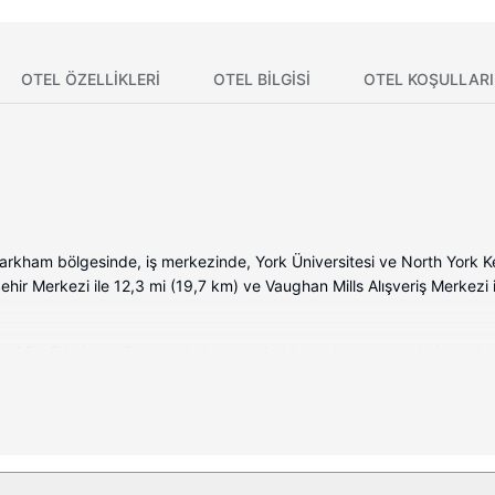
OTEL ÖZELLIKLERI
OTEL BILGISI
OTEL KOŞULLARI
arkham bölgesinde, iş merkezinde, York Üniversitesi ve North York K
hir Merkezi ile 12,3 mi (19,7 km) ve Vaughan Mills Alışveriş Merkezi
Misafirlerimize ücretsiz kablolu ve kablosuz internet erişimi sunulmakt
bini ve saç kurutma makinesi vardır. Misafirlerimize emanet kasası, ma
z İnternet ve danışma (concierge) hizmetleri bulunmaktadır. Bu otelde
 sunulmaktadır.