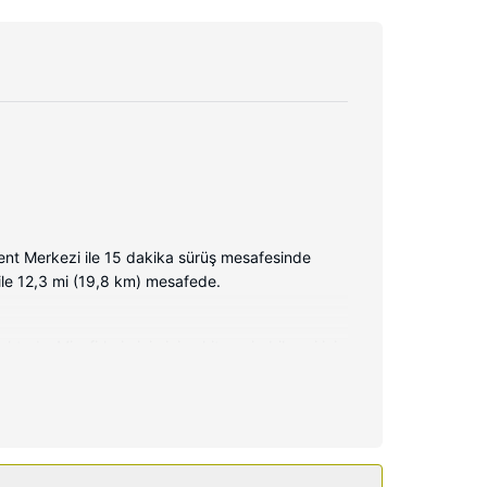
ent Merkezi ile 15 dakika sürüş mesafesinde
 ile 12,3 mi (19,8 km) mesafede.
adır. Misafirlerimizin iyi vakit geçirebilmesi için
sa ve telefon ile ücretsiz şehir içi telefon
 ayrıca otelde hediyelik eşya dükkânı/gazete