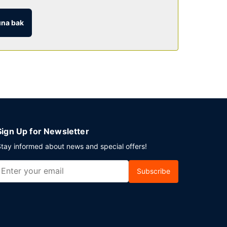
na bak
a salonu ile dikkat çekiyor. Ayrıca 24 saat oda
k vardır.
Sign Up for Newsletter
tay informed about news and special offers!
Subscribe