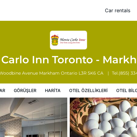
kham
Car rentals
Otel Özellikleri
Otel bilgileri
Otel Koşulları
Carlo Inn Toronto - Mar
Woodbine Avenue
Markham
Ontario
L3R 5K6
CA
Tel.
(855) 33
AR
GÖRÜŞLER
HARITA
OTEL ÖZELLIKLERI
OTEL BILG