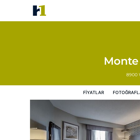
Monte Carlo Inn Toronto - Mar
Fiyatlar
Fotoğraflar
Görüşler
Harita
Monte 
8900 
FIYATLAR
FOTOĞRAFL