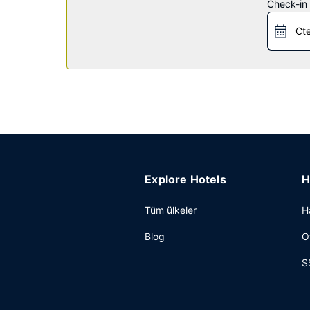
Check-in t
Restoran
Cte
İtalyan mutfağı sevenler için La Piazzetta Ristoran
servisi imkanı mevcut.
Diğer güzellikler
Misafirler için ofis, lobide ücretsiz gazete servi
Explore Hotels
H
Tüm ülkeler
H
Blog
O
S