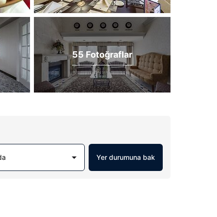
55 Fotoğraflar
da
Yer durumuna bak