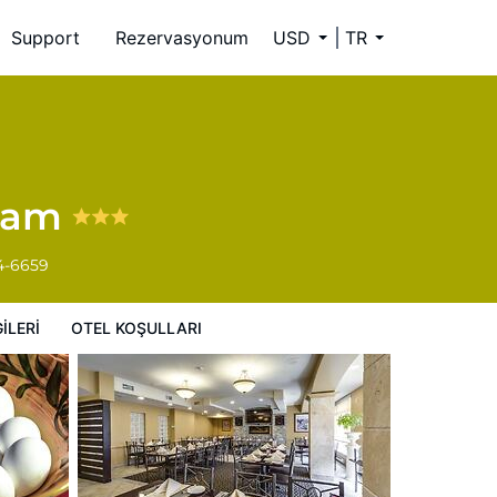
Support
Rezervasyonum
USD
TR
kham
4-6659
ILERI
OTEL KOŞULLARI