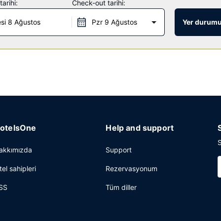
arihi:
Check-out tarihi:
si 8 Ağustos
Pzr 9 Ağustos
Yer durumu
te ideal; otelin restoranı misafirlere içecek servisi yapılan bar/oturm
si ve kuru temizleme/çamaşır yıkama servisi mevcuttur. Ücretsiz otopar
otelsOne
Help and support
S
akkımızda
Support
tel sahipleri
Rezervasyonum
SS
Tüm diller