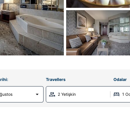
rihi:
Travellers
Odalar
Ağustos
2 Yetişkin
1 O