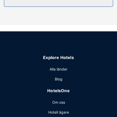
Gäster på Eco Inn Prime Mae Sot kan äta gott på
Intharakhiri Restaurant. Lokal frukost serveras dagligen
mot en avgift från 06.00 till 10.00.
Övriga bekvämligheter
Gäster har tillgång till bland annat reception (öppen
dygnet runt), flerspråkig personal och bagageförvaring.
Detta hotell har 4 konferensrum för olika typer av möten
och events. Avgiftsfri parkering erbjuds på plats.
Explore Hotels
Alla länder
Blog
HotelsOne
Om oss
Hotell ägare