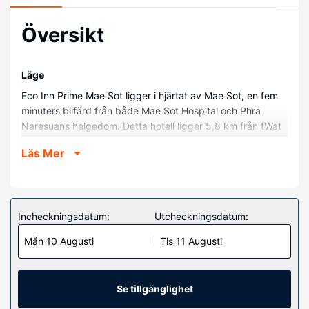
Översikt
Läge
Eco Inn Prime Mae Sot ligger i hjärtat av Mae Sot, en fem
minuters bilfärd från både Mae Sot Hospital och Phra
Naresuans helgedom. Detta hotell ligger 5,8 km från tWat
Thai Wattanaram templet och 6,1 km från Kamphaeng
Läs Mer
Phet Rajabhat University.
Hotellrum
Känn dig som hemma i ett av de 106 luftkonditionerade
rummen med kylskåp och smart-tv. Gratis wi-fi gör att du
Incheckningsdatum:
Utcheckningsdatum:
kan hålla dig uppkopplad, och digital-tv erbjuder
Mån 10 Augusti
Tis 11 Augusti
underhållning. Privat badrum med dusch, bidéer och
tofflor. På rummet finns telefon, värdeförvaringsskåp och
skrivbord.
Se tillgänglighet
Restaurang