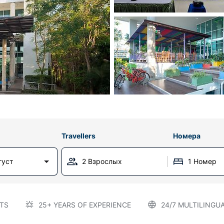
Travellers
Номера
густ
2 Взрослых
1 Номер
TS
25+ YEARS OF EXPERIENCE
24/7 MULTILINGU