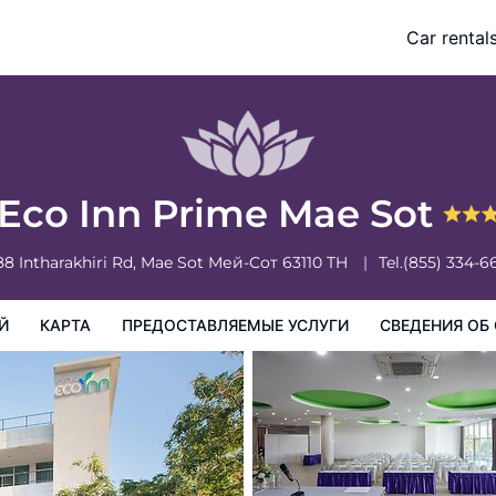
Car rental
доставляемые услуги
Сведения об отеле
Порядок проживан
Eco Inn Prime Mae Sot
88 Intharakhiri Rd, Mae Sot
Мей-Сот
63110
TH
Tel.
(855) 334-6
Й
КАРТА
ПРЕДОСТАВЛЯЕМЫЕ УСЛУГИ
СВЕДЕНИЯ ОБ 