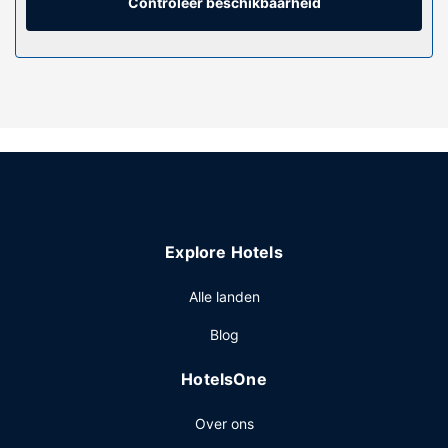
een magnetron.
Controleer beschikbaarheid
Algemene voorziening
Profiteer zoveel mogelijk van recreatieve voorzieningen,
met onder meer fitnessfaciliteiten en een
seizoensgebonden buitenzwembad. Enkele voorzieningen
van dit motel zijn gratis wifi, hulp bij uitstapjes/tickets en
een picknickplaats.
Restaurant
Gasten van Nader's Motel & Suites kunnen genieten van
een deugddoende maaltijd in het restaurant.
Explore Hotels
Overige voorzieningen
Enkele van de voorzieningen zijn een
Alle landen
stomerij/wasserijservice, een wasserij en een magnetron in
Blog
de gemeenschappelijke ruimte. Ter plaatse heb je gratis
parkeerplaatsen.
HotelsOne
Over ons