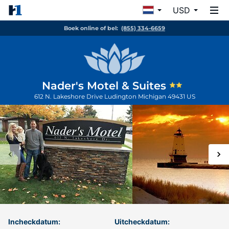
USD
Boek online of bel:
(855) 334-6659
Nader's Motel & Suites
612 N. Lakeshore Drive
Ludington
Michigan
49431
US
Incheckdatum:
Uitcheckdatum: