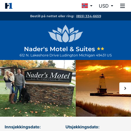
USD
Bestill på nettet eller ring:
(855) 334-6659
Nader's Motel & Suites
612 N. Lakeshore Drive
Ludington
Michigan
49431
US
Innsjekkingsdato:
Utsjekkingsdato: