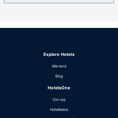
og et sesongbasert utendørsbasseng. Dette motellet har i
tillegg wi-fi (inkludert), tur-/billettassistanse og
piknikområde.
Restaurant
På Nader's Motel & Suites kan du spise et bedre måltid i
restauranten.
Andre fasiliteter
Gjester har tilgang til blant annet renseri-/vaskeritjenester,
Explore Hotels
vaskeritjenester og mikrobølgeovn på fellesområdet.
Gjestene tilbys ubetjent parkering (inkludert) på stedet.
Alle land
Blog
HotelsOne
Om oss
Hotelleiere