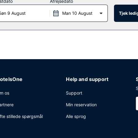
stdato
Afrejsedato
hed for at nyde et måltid på restauranten.
Søn 9 August
Man 10 August
Tjek led
keservice, vaskeri og mikrobølgeovn på fællesareal. Gratis selvstænd
otelsOne
Help and support
S
m os
Support
artnere
Min reservation
fte stillede spørgsmål
Alle sprog