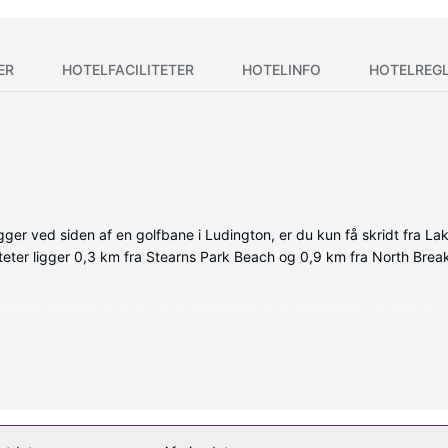
ER
HOTELFACILITETER
HOTELINFO
HOTELREG
ger ved siden af en golfbane i Ludington, er du kun få skridt fra La
teter ligger 0,3 km fra Stearns Park Beach og 0,9 km fra North Brea
de værelser, der indeholder køleskab og fladskærms-tv. Med gratis W
eter inkluderer telefoner samt skriveborde og mikrobølgeovne.
 fitnesscenter og en sæsonbestemt udendørs pool. Andre faciliteter på 
g picnicområde.