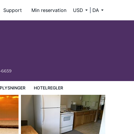
Support
Min reservation
USD
DA
4-6659
PLYSNINGER
HOTELREGLER