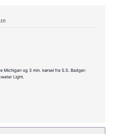
LER
ke Michigan og 3 min. kørsel fra S.S. Badger:
kwater Light.
i-Fi kan du altid komme på nettet, og
dette motel inkluderer gratis trådløs