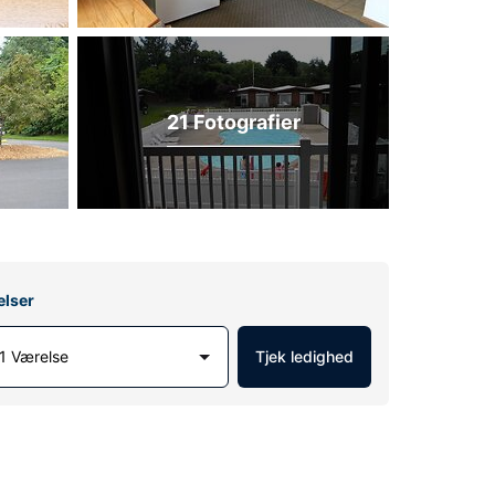
21 Fotografier
elser
1 Værelse
Tjek ledighed