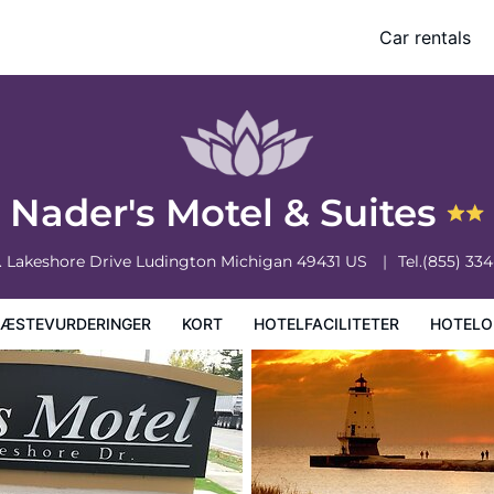
Car rentals
faciliteter
Hoteloplysninger
Hotelregler
Nader's Motel & Suites
. Lakeshore Drive
Ludington
Michigan
49431
US
Tel.
(855) 33
ÆSTEVURDERINGER
KORT
HOTELFACILITETER
HOTELO