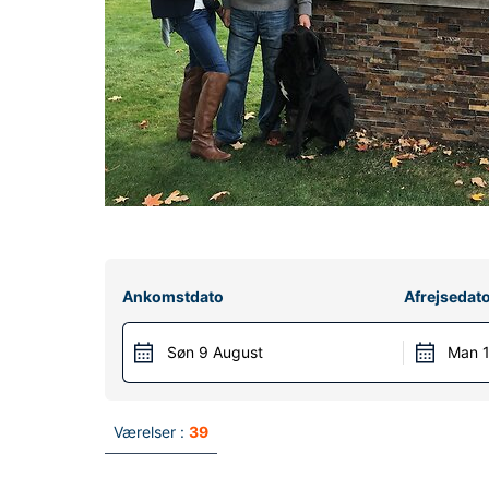
Ankomstdato
Afrejsedat
Søn 9 August
Man 1
Værelser :
39