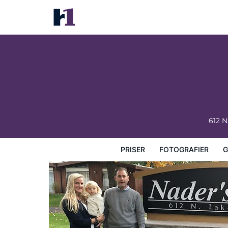
Nader's Motel & Suites
Priser
Fotografier
Gæstevurderinger
Kort
Hotel
612 N
PRISER
FOTOGRAFIER
G