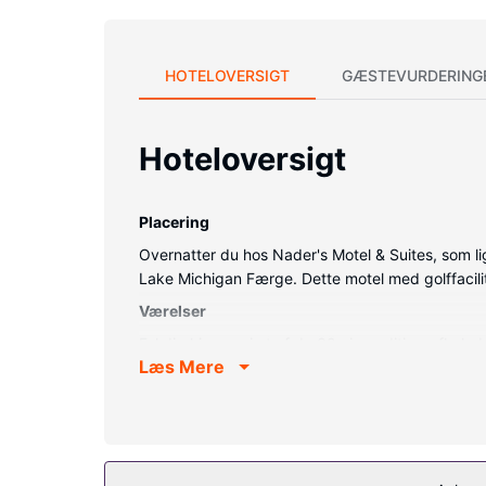
HOTELOVERSIGT
GÆSTEVURDERING
Hoteloversigt
Placering
Overnatter du hos Nader's Motel & Suites, som lig
Lake Michigan Færge. Dette motel med golffacili
Værelser
Føl dig hjemme i et af de 39 aircondition-afkøle
Læs Mere
kabelkanaler sørger for underholdningen. Facilit
Ejendomsfacilitet
Drag fordel af de rekreative tilbud, inklusive et
internetadgang, hjælp med udflugter/billetter o