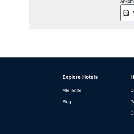
Restaurant
Ankom
Som gæst på Nader's Motel & Suites har du mulig
Andre faciliteter
Gæsterne har blandt andet adgang til renseri/vas
Explore Hotels
H
Alle lande
O
Blog
P
O