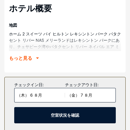
ホテル概要
地図
ホーム 2 スイーツ バイ ヒルトン レキシントン パーク パタク
セント リバー NAS メリーランドはレキシントン パークにあ
り、チェサピーク湾やパタクセント リバー ネイバル エア ミ
ュージアムまで車で 15 分以内で行けます。 このホテルは、
もっと見る
パタクセント リバー ネイバル エア ステーションまで 1.8
km、ダンレイネイバーフッドパークまで 3.2 km の場所にあ
ります。
部屋
チェックイン日:
チェックアウト日:
全 100 室あるそれぞれ異なる装飾のが施された客室には、大
（木） 6 ８月
（金） 7 ８月
型冷蔵庫 / 冷凍庫、コンロなどが備わったキッチンがあり、
ゆったりおくつろぎいただけます。42 インチの薄型テレビで
ケーブルをご覧いただけるほか、WiFi (無料)などもご利用い
ただけます。デスク、電子レンジの他に、市内通話 (無料)付
空室状況を確認
きの電話をご利用いただけます。