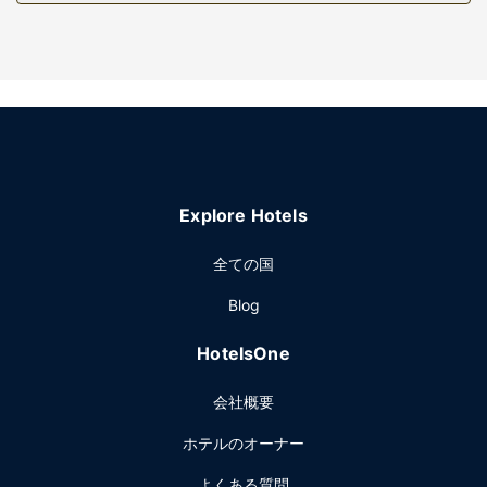
施設
24 時間営業のフィットネスセンターなどのレクリエーション
設備のほか、WiFi (無料)、テレビ (共用エリア)などの設備を
ご利用いただけます。
レストラン
無料のコンチネンタル ブレックファストを、平日は 6:00 ～
9:00 まで、週末は 7:00 ～ 10:00 までお召し上がりいただけ
ます。
Explore Hotels
その他の施設
24 時間対応フロントデスク、ランドリー設備、セーフティボ
全ての国
ックス (フロントデスク)をお使いいただけます。敷地内には
Blog
セルフパーキング (無料) が備わっています。
HotelsOne
会社概要
ホテルのオーナー
よくある質問