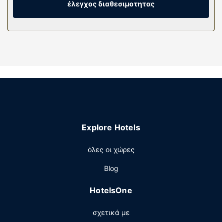
με καλωδιακά κανάλια, ενώ μπορείτε να είστε πάντα
έλεγχος διαθεσιμοτητας
online με δωρεάν ασύρματη πρόσβαση στο ίντερνετ. Οι
παροχές περιλαμβάνουν γραφεία και φούρνους
μικροκυμάτων, καθώς επίσης τηλέφωνα με δωρεάν
τοπικές κλήσεις.
Παροχές καταλύματος
Επωφεληθείτε από τις ψυχαγωγικές δυνατότητες, όπως
γυμναστήριο ανοιχτό όλο το 24ωρο, ή από άλλες
παροχές, όπως δωρεάν ασύρματο ίντερνετ και
τηλεόραση σε κοινόχρηστο χώρο.
Εστιατόριο
Explore Hotels
Σερβίρεται δωρεάν πρωινό (ευρωπαϊκό) τις καθημερινές
όλες οι χώρες
μεταξύ 6:00 π.μ. - 9:00 π.μ. και τα σαββατοκύριακα
μεταξύ 7:00 π.μ. - 10:00 π.μ..
Blog
Άλλες παροχές
HotelsOne
Στις σημαντικές παροχές περιλαμβάνονται ρεσεψιόν
όλο το 24ωρο, εγκαταστάσεις πλυντηρίων και
σχετικά με
χρηματοκιβώτιο στη ρεσεψιόν. Στους χώρους μας θα