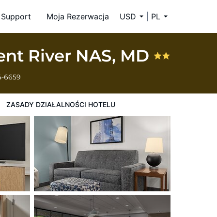
Support
Moja Rezerwacja
USD
PL
xent River NAS, MD
4-6659
ZASADY DZIAŁALNOŚCI HOTELU