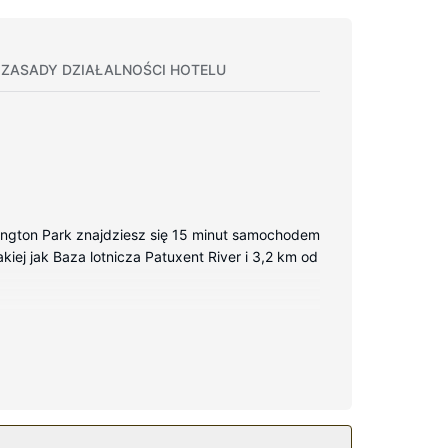
ZASADY DZIAŁALNOŚCI HOTELU
xington Park znajdziesz się 15 minut samochodem
kiej jak Baza lotnicza Patuxent River i 3,2 km od
odówka i zamrażarka i płyta kuchenna).
telewizja kablowa — rozrywkę. Udogodnienia
ezprzewodowy dostęp do internetu i telewizor w