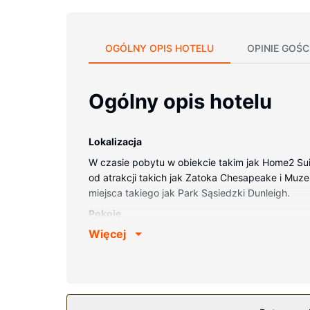
OGÓLNY OPIS HOTELU
OPINIE GOŚC
Ogólny opis hotelu
Lokalizacja
W czasie pobytu w obiekcie takim jak Home2 Sui
od atrakcji takich jak Zatoka Chesapeake i Muzeu
miejsca takiego jak Park Sąsiedzki Dunleigh.
Pokoje
Więcej
Poczuj się jak w domu w 100 oryginalnie udekor
Bezpłatny bezprzewodowy dostęp do internetu z
obejmują biurka i kuchenki mikrofalowe oraz tel
Udogodnienia w obiekcie
Udogodnienia rekreacyjne to całodobowe centrum