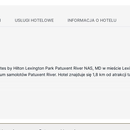
I
USŁUGI HOTELOWE
INFORMACJA O HOTELU
tes by Hilton Lexington Park Patuxent River NAS, MD w mieście Le
m samolotów Patuxent River. Hotel znajduje się 1,8 km od atrakcji ta
owane pokojach, których wyposażenie to kuchnie (pełnowymiarowa l
apewni łączność ze światem, a 42-cal. telewizor płaskoekranowy i 
efon (bezpłatne połączenia telefoniczne miejscowe).
 fitness. Dostępne są również takie udogodnienia, jak bezpłatny b