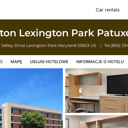
tuxent River NAS, MD
Car rentals
owe
Informacje o hotelu
Zasady działalności hotelu
lton Lexington Park Patu
 Valley Drive
Lexington Park
Maryland
20653
US
Tel.
(855) 33
CI
MAPĘ
USŁUGI HOTELOWE
INFORMACJE O HOTELU