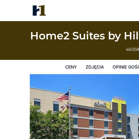
Home2 Suites by Hilton Lexington Park Pa
Ceny
Zdjęcia
Opinie Gości
Mapę
Usługi Hotel
Home2 Suites by Hi
46058
CENY
ZDJĘCIA
OPINIE GOŚ