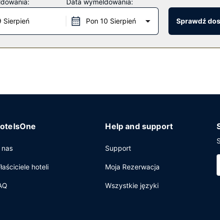
ldowania:
Data wymeldowania:
9 Sierpień
Pon 10 Sierpień
Sprawdź do
ane w dni powszednie od 6 do 9, a w weekendy od 7 do 10.
 pralnia oraz sejf w recepcji. Udogodnienia na miejscu to bezpłatn
otelsOne
Help and support
S
 nas
Support
łaściciele hoteli
Moja Rezerwacja
AQ
Wszystkie języki