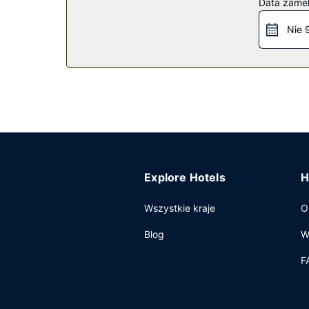
Data zame
holu.
Nie 
Restauracja
Bezpłatne śniadanie kontynentalne jest serwow
Pozostałe udogodnienia
Udogodnienia biznesowe to recepcja całodobowa,
Explore Hotels
H
Wszystkie kraje
O
Blog
W
F