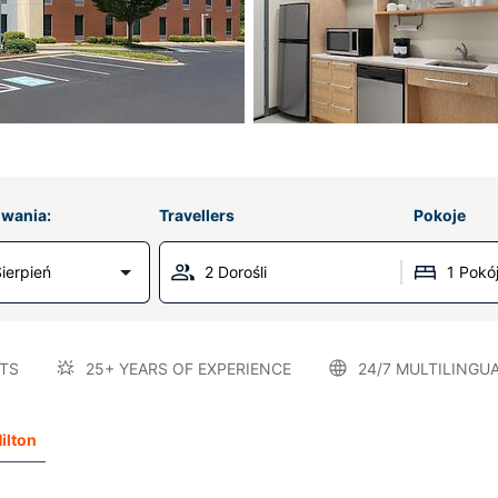
wania:
Travellers
Pokoje
ierpień
2 Dorośli
1 Pokó
TS
25+ YEARS OF EXPERIENCE
24/7 MULTILINGU
ilton