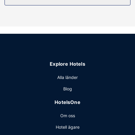
Här har du tillgång till fritidsnöjen som fitnesscenter och
säsongsöppen utomhuspool. Boendet har även gratis wi-fi
och ett picknickområde.
Restaurang
Hampton Inn by Hilton Lexington Park har en
snackbar/deli där gäster kan köpa nåt gott att äta. Här
erbjuds en gratis kontinental frukost dagligen mellan
06.00 och 10.00.
Övriga bekvämligheter
Explore Hotels
Gäster har tillgång till bland annat expressincheckning,
expressutcheckning och kemtvätt/tvättjänster. Avgiftsfri
Alla länder
parkering erbjuds på plats.
Blog
HotelsOne
Om oss
Hotell ägare