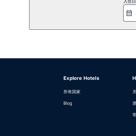
入住日
您可以到服务莱辛顿公园希尔顿欢朋酒店住客的小吃吧/熟
其他设施
特色服务/设施包括快速入住、快速退房和干洗/洗
Explore Hotels
H
所有国家
Blog