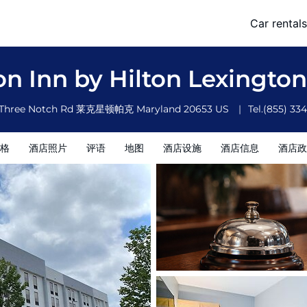
Car rentals
酒店政策
 Inn by Hilton Lexingto
 Three Notch Rd
莱克星顿帕克
Maryland
20653
US
Tel.
(855) 33
格
酒店照片
评语
地图
酒店设施
酒店信息
酒店政