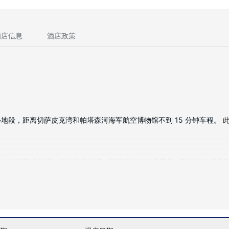
酒店信息
酒店政策
，距离切萨皮克湾和帕塔森河海军航空博物馆不到 15 分钟车程。 此酒店
在旅途中找到家的舒适。提供有线电视，可满足您的娱乐需求。配备浴缸或
话的电话。
度假设施。此酒店的其他特色包括免费 WiFi和野餐区。