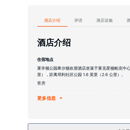
酒店介绍
评语
酒店设施
酒店介绍
住宿地点
莱辛顿公园希尔顿欢朋酒店坐落于莱克星顿帕克中心地段
里），距离邓利社区公园 1.6 英里（2.6 公里）。
客房
有 111 间空调客房提供冰箱和微波炉；您定能
更多信息
包括保险箱和茶具/咖啡用具，以及带有免费市内通
物业设施
一定要享受一下健身中心和季节性开放的室外游泳池等
餐厅