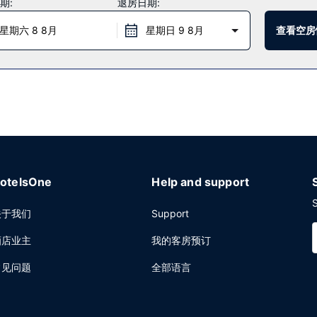
期:
退房日期:
食店随便找点吃的。每日 06:00 至 10:00 提供免费的欧式早餐。
星期六 8 8月
星期日 9 8月
查看空房
衣服务。酒店提供免费自助停车。
otelsOne
Help and support
S
关于我们
Support
酒店业主
我的客房预订
常见问题
全部语言