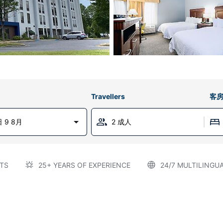
Travellers
客
 9 8月
2 成人
TS
25+ YEARS OF EXPERIENCE
24/7 MULTILINGU