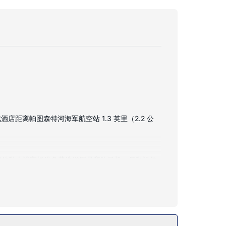
距离帕图森特河海军航空站 1.3 英里（2.2 公
淋浴的私人浴室提供免费洗浴用品和吹风机。便利设施