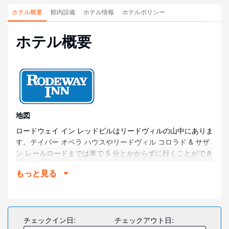
ホテル概要
館内設備
ホテル情報
ホテルポリシー
ホテル概要
地図
ロードウェイ イン レッドビルはリードヴィルの山中にありま
す。テイバー オペラ ハウスやリードヴィル コロラド & サザ
ン レールロードまでは車で 5 分とかからずに行くことができ
ます。 このモーテルは、国立鉱業の殿堂と博物館まで 3
もっと見る
km、アーカンソー川まで 5.1 km の場所に位置しています。
部屋
全部で 55 室ある冷房完備の客室には薄型テレビが備わって
おり、ゆったりおくつろぎいただけます。WiFi (無料)をお使
チェックイン日:
チェックアウト日:
いいただけるほか、ケーブルの番組をご覧いただけます。シ