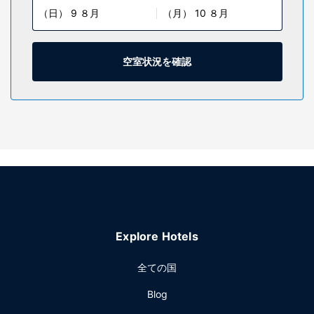
（日） 9 ８月
（月） 10 ８月
ャワー付き浴槽のある専用バスルームには、バスアメニティ
(無料)、歯磨きセットが備わっています。デスク、コーヒー /
ティーメーカーをご利用いただけ、ハウスキーピング サービ
スは、リクエストにより行われます。
空室状況を確認
施設
便利なWiFi (無料)、自動販売機などをご利用いただけます。
レストラン
無料のコンチネンタル ブレックファストを毎日、6:30 ～
9:00 までお召し上がりいただけます。
その他の施設
24 時間対応フロントデスク、自動販売機をご活用いただけま
す。敷地内にはセルフパーキング (無料) が備わっています。
Explore Hotels
全ての国
Blog