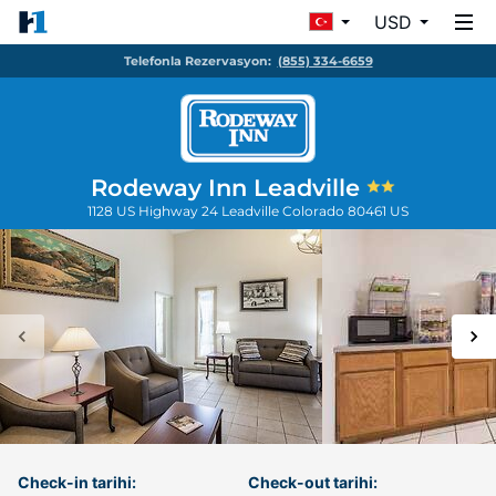
USD
Telefonla Rezervasyon:
(855) 334-6659
Rodeway Inn Leadville
1128 US Highway 24
Leadville
Colorado
80461
US
Check-in tarihi:
Check-out tarihi: