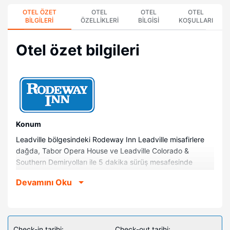
OTEL ÖZET
OTEL
OTEL
OTEL
BILGILERI
ÖZELLIKLERI
BILGISI
KOŞULLARI
Otel özet bilgileri
Konum
Leadville bölgesindeki Rodeway Inn Leadville misafirlere
dağda, Tabor Opera House ve Leadville Colorado &
Southern Demiryolları ile 5 dakika sürüş mesafesinde
konaklama olanağı sunuyor. Bu motel Şöhretli Madenciler
Devamını Oku
Müzesi ile 3 km (1,9 mil) ve Arkansas River ile 5,1 km (3,1
mil) mesafede.
Odalar
Misafirler için 55 klimalı odada düz ekran televizyon
Check-in tarihi:
Check-out tarihi: