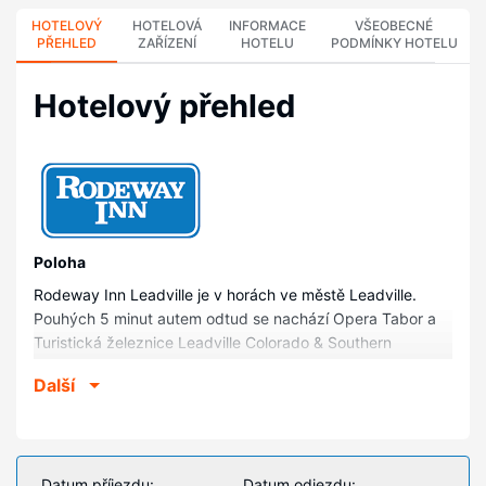
HOTELOVÝ
HOTELOVÁ
INFORMACE
VŠEOBECNÉ
PŘEHLED
ZAŘÍZENÍ
HOTELU
PODMÍNKY HOTELU
Hotelový přehled
Poloha
Rodeway Inn Leadville je v horách ve městě Leadville.
Pouhých 5 minut autem odtud se nachází Opera Tabor a
Turistická železnice Leadville Colorado & Southern
Railroad. Tento motel se nachází 3 km od Národní síň slávy
Další
a muzeum důlní těžby a 5,1 km od Řeka Arkansas.
Pokoje
V jednom z 55 klimatizovaných pokojů, k jejichž vybavení
patří televize s plochou obrazovkou, se budete cítit jako
Datum příjezdu:
Datum odjezdu: