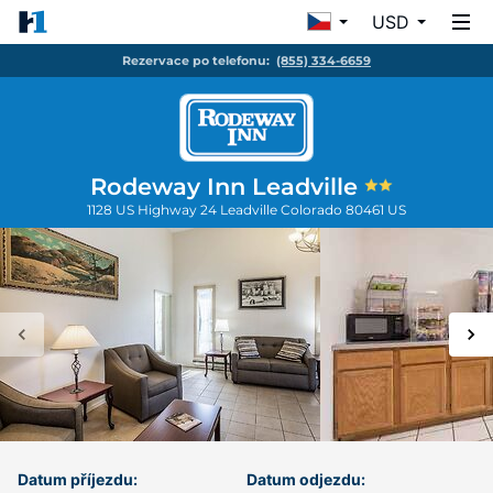
USD
Rezervace po telefonu:
(855) 334-6659
Rodeway Inn Leadville
1128 US Highway 24
Leadville
Colorado
80461
US
Datum příjezdu:
Datum odjezdu: