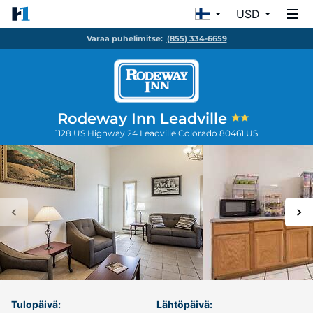
USD
Varaa puhelimitse:
(855) 334-6659
Rodeway Inn Leadville
1128 US Highway 24
Leadville
Colorado
80461
US
Tulopäivä:
Lähtöpäivä: