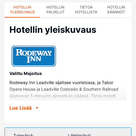
HOTELLIN
HOTELLIN
TIETOA
HOTELLIN
YLEISKUVAUS
PALVELUT
HOTELLISTA
SÄÄNNÖT
Hotellin yleiskuvaus
Valittu Majoitus
Rodeway Inn Leadville sijaitsee vuoristossa, ja Tabor
Opera House ja Leadville Colorado & Southern Railroad
sijaitsevat 5 minuutin ajomatkan päässä. Tämä motelli
sijaitsee 3 km:n päässä kohteesta National Mining Hall of
Lue Lisää
Fame and Museum ja 5,1 km:n päässä kohteesta Arkansas
River.
Huoneet
Kaikissa 55 huoneessa on ilmastointi ja taulutelevisio.
Tulopäivä:
Lähtöpäivä: