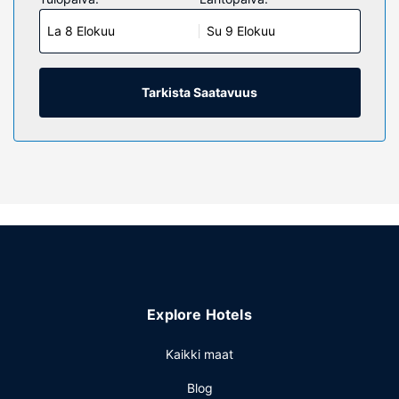
Mukavuuksiin kuuluu kaapelikanavat sekä ilmainen
La 8 Elokuu
Su 9 Elokuu
langaton internetyhteys. Huoneissa on oma kylpyhuone, ja
sen varusteluun kuuluu suihkun ja kylpyammeen
yhdistelmä, ilmaiset hygieniatuotteet ja hammasharjat ja -
tahna. Huone siivotaan pyynnöstä. Huoneissa on työpöytä
Tarkista Saatavuus
ja kahvin-/vedenkeitin.
Kiinteistön miellyttävyys
Seuraavat palvelut ovat saatavilla: ilmainen langaton
internetyhteys ja myyntiautomaatti.
Ravintola
Ilmainen mannermainen aamiainen tarjoillaan päivittäin klo
6.30–9.00.
Muut mukavuudet
Käytössäsi on ympäri vuorokauden auki oleva vastaanotto
Explore Hotels
ja myyntiautomaatti. Palveluihin kuuluu ilmainen pysäköinti.
Kaikki maat
Blog