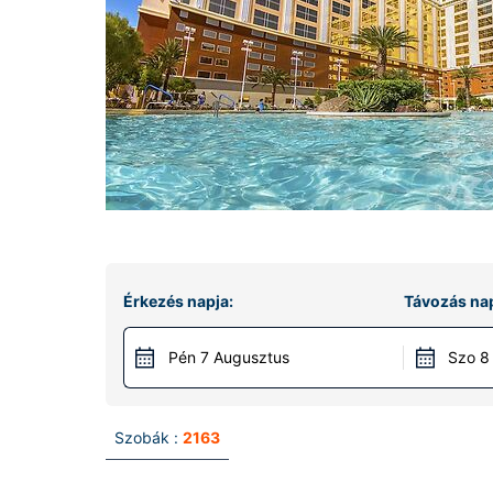
Érkezés napja:
Távozás nap
Pén 7 Augusztus
Szo 8
Szobák :
2163