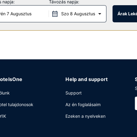
 napja:
Távozás napja:
inóban. A üdülő kiegészítő szolgáltatásai között szerepelnek a követ
én 7 Augusztus
Szo 8 Augusztus
Árak Lek
gyike a üdülőhely éttermeinek (összesen 11 étterem) vagy pihenj a
ávéház/kávézó kínálatában találsz finomságokat. Ha egy frissítő ital
be. Svédasztalos kínálat reggelit szolgálnak fel hétköznapokon 7:00 
uhatisztítási szolgáltatások és 24 órában nyitva tartó recepció is ig
lótermek – kínál különböző események lebonyolítására. Retúr repté
otelsOne
Help and support
S
ólunk
Support
otel tulajdonosok
Az én foglalásaim
YIK
Ezeken a nyelveken