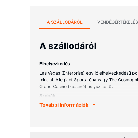
A SZÁLLODÁRÓL
VENDÉGÉRTÉKELÉS
A szállodáról
Elhelyezkedés
Las Vegas (Enterprise) egy jó elhelyezkedésű pont
mint pl. Allegiant Sportaréna vagy The Cosmopoli
Grand Casino (kaszinó) helyszíneitől.
Szobák
További Információk
Helyezze magát kényelembe a(z) 2163 szoba egyi
kábelcsatornák kínálata a vendégek kikapcsolódá
designer piperecikkek és hajszárító. A kényelmi f
Az ingatlanhoz tartozó felszereltség
Élvezze ki a szálláshely kínálta szabadidős léte