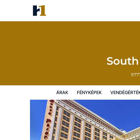
South Point Hotel, Casino, and
Árak
Fényképek
Vendégértékelések
South
977
ÁRAK
FÉNYKÉPEK
VENDÉGÉRTÉ