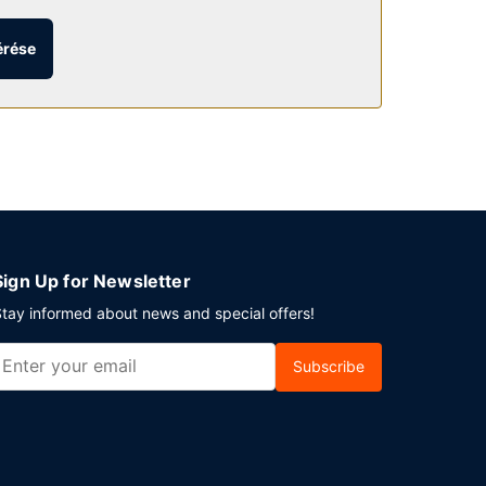
kezők: concierge szolgálat, játékterem és
érése
 szobádban, mert van kényelmesebb megoldás is:
ra vágyik, látogasson el a szálláshelyen lévő
és 10:00 között, ill. hétvégente felár ellenében
énybe vehető. A(z) üdülőhely több
ri transzfer (menetrend szerint) ingyenesen
Sign Up for Newsletter
tay informed about news and special offers!
Subscribe