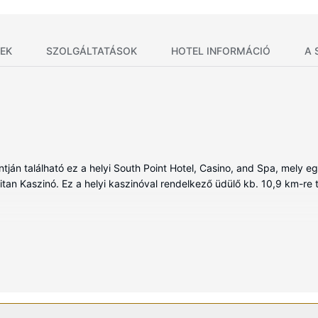
EK
SZOLGÁLTATÁSOK
HOTEL INFORMÁCIÓ
A 
ján található ez a helyi South Point Hotel, Casino, and Spa, mely eg
tan Kaszinó. Ez a helyi kaszinóval rendelkező üdülő kb. 10,9 km-re t
kében, melyekben iPod dokkoló állomás és LED-televíziók is találha
sát szolgálja. A(z) privát fürdőszoba (kizárólag azok, melyekben van
elszerelések és szolgáltatások közé tartozik telefon, laptop számára i
sítményeket és szolgáltatásokat, mint például a(z) szabadtéri meden