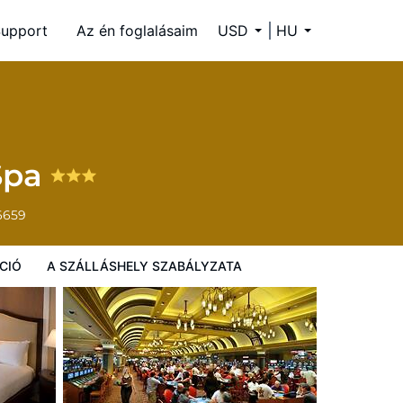
upport
Az én foglalásaim
USD
HU
ályzata
 Spa
6659
CIÓ
A SZÁLLÁSHELY SZABÁLYZATA