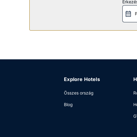
Érkezés
kedve, próbálja ki szerencséjét a helyszíni kasz
ajándékbolt/újságosstand.
P
Étterem
Harapj valamit Steak N Shake menüjéről, mely e
24 órás szobaszerviz. Ha snackekre vágysz, a 2 k
medence melletti bár, vagy 6 bár/társalgó egyiké
8:00 és 13:00 között.
Egyéb felszereltség
A szálláshelyen business center, vegytisztítási/r
rendezvénytermet – konferenciaközpont és tárgya
Explore Hotels
H
vehető igénybe.
Összes ország
R
Blog
H
G