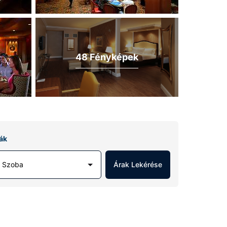
48 Fényképek
ák
1 Szoba
Árak Lekérése