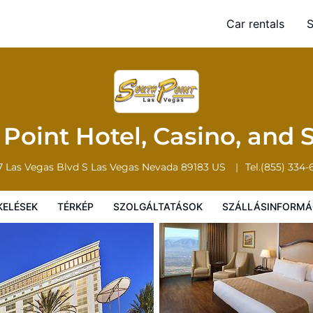
 Spa
Car rentals
S
Térkép
Szolgáltatások
Szállásinformáció
A szálláshely szab
 Point Hotel, Casino, and
7 Las Vegas Blvd S
Las Vegas
Nevada
89183
US
Tel.
(855) 334-
KELÉSEK
TÉRKÉP
SZOLGÁLTATÁSOK
SZÁLLÁSINFORMÁ