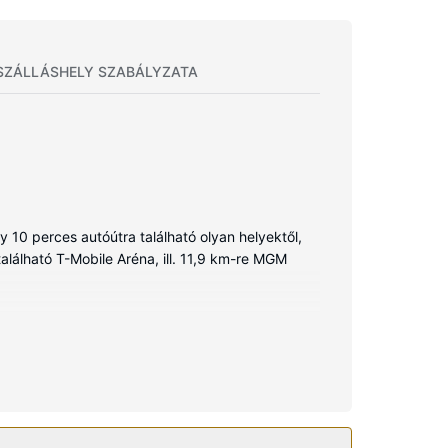
SZÁLLÁSHELY SZABÁLYZATA
y 10 perces autóútra található olyan helyektől,
alálható T-Mobile Aréna, ill. 11,9 km-re MGM
tó. A szobákban található televíziókon nézhető
 zuhanyzó is) felszerelései közé tartozik
deális széfek és íróasztal is.
ce és a(z) pezsgőfürdő, vagy ha úgy tartja