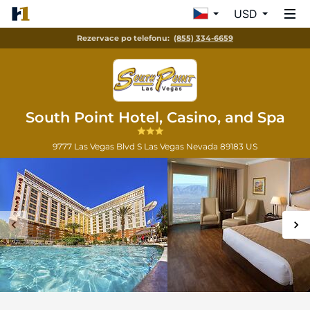
USD
Rezervace po telefonu:
(855) 334-6659
South Point Hotel, Casino, and Spa
9777 Las Vegas Blvd S
Las Vegas
Nevada
89183
US