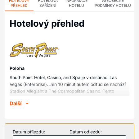
HOTELOVÝ
HOTELOVÁ
INFORMACE
VŠEOBECNÉ
PŘEHLED
ZAŘÍZENÍ
HOTELU
PODMÍNKY HOTELU
Hotelový přehled
Poloha
South Point Hotel, Casino, and Spa je v destinaci Las
Vegas (Enterprise). Jen 10 minut autem odtud se nachází
Stadion Allegiant a The Cosmopolitan Casino. Tento
hotelový komplex s kasinem se nachází 10,9 km od T-
Další
Mobile Aréna a 11,9 km od Kasino MGM Grand.
Pokoje
V jednom z 2163 pokojů, k jejichž vybavení patří dokovací
stanice pro iPod a LED televize, se budete cítit jako doma.
Datum příjezdu:
Datum odjezdu:
Televize, která nabízí kabelové kanály, vám zajistí dobrou