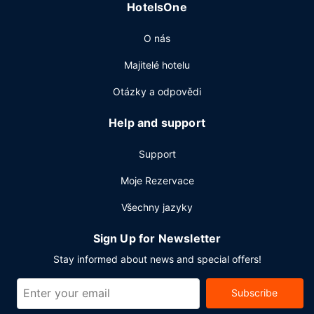
HotelsOne
do 10:00 a o víkendu od 8:00 do 13:00.
Další vybavení
O nás
Hostům jsou k dispozici business centrum, čistírna oděvů a
Majitelé hotelu
recepce s nepřetržitým provozem. K pořádání obchodních
a společenských akcí slouží konferenční centrum a
Otázky a odpovědi
zasedací místnosti. Hostům je zdarma poskytována tato
dopravní služba: kyvadlová doprava z a na letiště podle
Help and support
jízdního řádu.
Support
Moje Rezervace
Všechny jazyky
Sign Up for Newsletter
Stay informed about news and special offers!
Subscribe