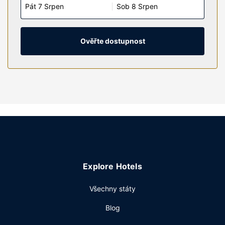
Pát 7 Srpen
Sob 8 Srpen
zábavu. Soukromé koupelny nabízí vybavení, jehož
součástí jsou sprcha, značkové toaletní potřeby a
vysoušeč vlasů. Další užitečné vybavení a služby: telefon,
vestavěný trezor (s možností úschovy notebooku) a psací
Ověřte dostupnost
stůl.
Vybavení nemovitosti
Vyzkoušejte štěstí v kasinu nebo využijte některé z dalších
rekreačních zařízení, mezi něž patří mimo jiné venkovní
bazén a vířivka. Součástí vybavení jsou také rozšířené
recepční služby, místnost s herními automaty a prodej
novin a dárkových předmětů.
Restaurace
Steak N Shake je jednou z 11 restaurací v areálu tohoto
Explore Hotels
hotelového komplexu. Dostanete-li hlad, můžete také
využít 24hodinovou pokojovou službu nebo si zakoupit
Všechny státy
občerstvení v 2 kavárnách. Chcete-li si vychutnat svůj
oblíbený nápoj, bude vám k dispozici bar u bazénu nebo 6
Blog
bary / salonky. Za malý příplatek budete zváni na
bufetovou snídani, která se podává ve všední dny od 7:00