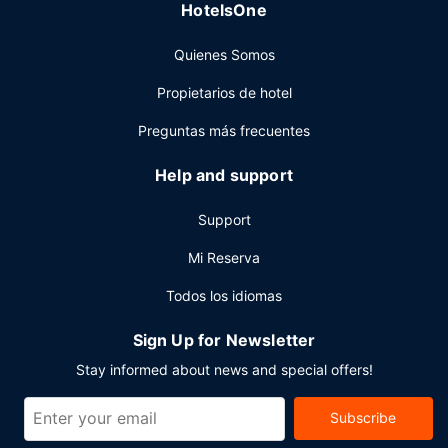
HotelsOne
semana el horario es de 08:00 a 13:00.
Otros servicios
Quienes Somos
Tendrás un centro de negocios, tintorería y un servicio de
Propietarios de hotel
recepción las 24 horas a tu disposición. Las instalaciones
para eventos de este complejo turístico incluyen centro de
Preguntas más frecuentes
conferencias y salas de reuniones. Se ofrece servicio de
transporte al aeropuerto (ida y vuelta) gratuito en un
Help and support
horario preestablecido.
Support
Mi Reserva
Todos los idiomas
Sign Up for Newsletter
Stay informed about news and special offers!
Subscribe