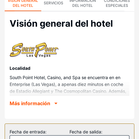
VISIÓN GENERAL
INFORMACIÓN
CONDICIONES
SERVICIOS
DEL HOTEL
DEL HOTEL
ESPECIALES
Visión general del hotel
Localidad
South Point Hotel, Casino, and Spa se encuentra en en
Enterprise (Las Vegas), a apenas diez minutos en coche
de Estadio Allegiant y The Cosmopolitan Casino. Además,
este complejo con casino se encuentra a 10,9 km de
Más información
Estadio T-Mobile Arena y a 11,9 km de Casino MGM Grand
Las Vegas.
Habitaciones
Te sentirás como en tu propia casa en cualquiera de las
Fecha de entrada:
Fecha de salida:
2163 habitaciones con estación de conexión para iPod y