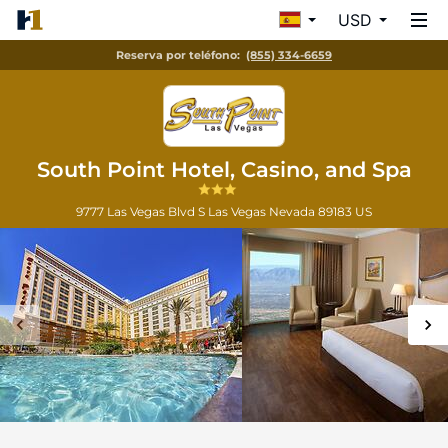
USD
Reserva por teléfono:
(855) 334-6659
South Point Hotel, Casino, and Spa
9777 Las Vegas Blvd S
Las Vegas
Nevada
89183
US