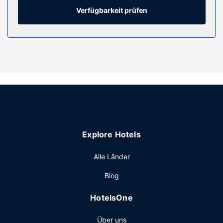
Kühlschränke. Satellitenempfang und DVD-Player stehen
Verfügbarkeit prüfen
ebenso zur Verfügung wie ein WLAN-Internetzugang
(kostenlos).
Ausstattung der Anlage
Gönn dir Massagen, Körperbehandlungen und
Gesichtsbehandlungen, die vor Ort angeboten werden.
Erlebe die beeindruckende Tierwelt auf einer Safari und
tauch ab ins kühle Nass in einem der 2 Außenpools. Diese
Lodge bietet auch kostenloses WLAN, ein Concierge-
Service und Babysitting.
Restaurant
Explore Hotels
Diese Lodge bietet ein Restaurant mit hervorragenden
Alle Länder
Speisen. Nutz alternativ den Zimmerservice (rund um die
Uhr). Ein kostenloser Empfang ist eine gute Gelegenheit,
Blog
um andere Reisende zu treffen. Entspann dich mit einem
erfrischenden Getränk an der Bar/Lounge oder der
HotelsOne
Poolbar. Ein großes Frühstück ist im Preis inbegriffen.
Sonstige Einrichtungen
Über uns