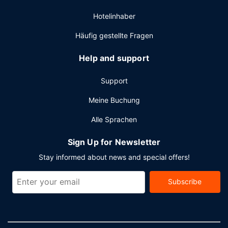
Zum Angebot gehören ein rund um die Uhr geöffnetes
Hotelinhaber
Businesscenter, ein Express-Check-in und ein Express-
Check-out. Wenn du eine Veranstaltung in Kuruman planst,
Häufig gestellte Fragen
ist diese Lodge eine gute Wahl, denn zu den 215
Quadratfuß (20 Quadratmeter) großen
Help and support
Veranstaltungsräumlichkeiten zählen Konferenzfläche und
Tagungsräume. Der Flughafentransfer (rund um die Uhr)
Support
ist kostenlos.
Meine Buchung
Alle Sprachen
Sign Up for Newsletter
Stay informed about news and special offers!
Subscribe