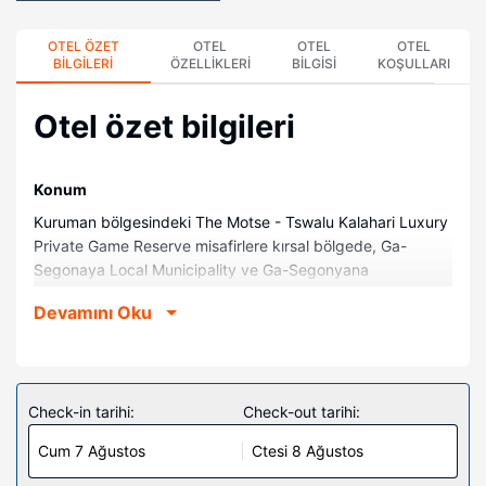
OTEL ÖZET
OTEL
OTEL
OTEL
BILGILERI
ÖZELLIKLERI
BILGISI
KOŞULLARI
Otel özet bilgileri
Konum
Kuruman bölgesindeki The Motse - Tswalu Kalahari Luxury
Private Game Reserve misafirlere kırsal bölgede, Ga-
Segonaya Local Municipality ve Ga-Segonyana
Municipality ile 15 dakika mesafede konaklama fırsatı
Devamını Oku
sunuyor. Bu aile dostu küçük otel Eye of Kuruman ile 0,4 mi
(0,6 km) ve Leach Parkı ile 0,6 mi (0,9 km) mesafede.
Odalar
Misafirler şömine ve düz ekran televizyon olan 10 ayrı ayrı
Check-in tarihi:
Check-out tarihi:
dekore edilmiş odadan birinde kalabilir. Select Comfort
Cum 7 Ağustos
Ctesi 8 Ağustos
yatağınızda kuştüyü yorgan vardır. Odalarda özel balkon
bulunur. Özel mutfak ve içinde buzdolabı. Misafirlerimizin