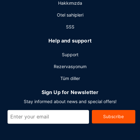
Hakkımızda
alanda konferans alanı ve toplantı odaları sunmaktadır.
Misafirler için ücretsiz gidiş-dönüş havaalanı transfer
Otel sahipleri
servisi 24 saat hizmet vermektedir.
SSS
Help and support
Support
Rezervasyonum
Tüm diller
Sign Up for Newsletter
Stay informed about news and special offers!
Subscribe