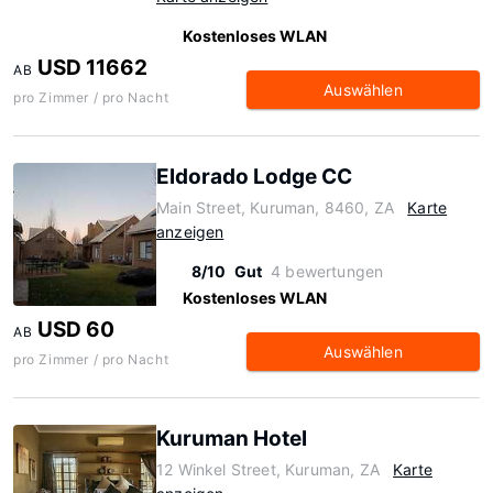
Kostenloses WLAN
USD 11662
AB
Auswählen
pro Zimmer / pro Nacht
Eldorado Lodge CC
Main Street, Kuruman, 8460, ZA
Karte
anzeigen
8/10
Gut
4 bewertungen
Kostenloses WLAN
USD 60
AB
Auswählen
pro Zimmer / pro Nacht
Kuruman Hotel
12 Winkel Street, Kuruman, ZA
Karte