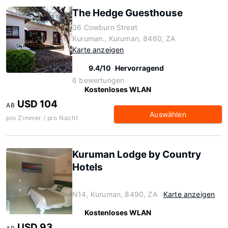
The Hedge Guesthouse
36 Cowburn Street
Kuruman., Kuruman, 8460, ZA
Karte anzeigen
9.4/10
Hervorragend
6 bewertungen
Kostenloses WLAN
USD 104
AB
Auswählen
pro Zimmer / pro Nacht
Kuruman Lodge by Country
Hotels
N14, Kuruman, 8490, ZA
Karte anzeigen
Kostenloses WLAN
USD 93