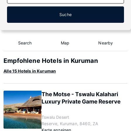
Suche
Search
Map
Nearby
Empfohlene Hotels in Kuruman
Alle 15 Hotels in Kuruman
The Motse - Tswalu Kalahari
Luxury Private Game Reserve
Tswalu Desert
Reserve, Kuruman, 8460, ZA
Karte anzeigen