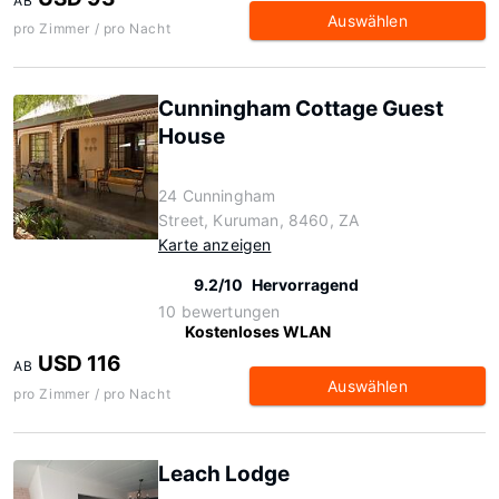
AB
Auswählen
pro Zimmer / pro Nacht
Cunningham Cottage Guest
House
24 Cunningham
Street, Kuruman, 8460, ZA
Karte anzeigen
9.2/10
Hervorragend
10 bewertungen
Kostenloses WLAN
USD 116
AB
Auswählen
pro Zimmer / pro Nacht
Leach Lodge