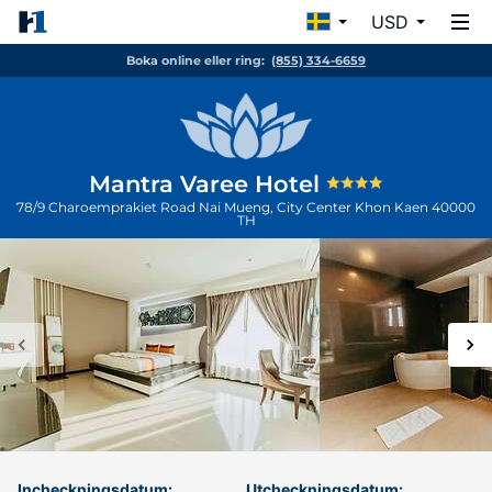
USD
Boka online eller ring:
(855) 334-6659
Mantra Varee Hotel
78/9 Charoemprakiet Road Nai Mueng, City Center
Khon Kaen
40000
TH
Incheckningsdatum:
Utcheckningsdatum: