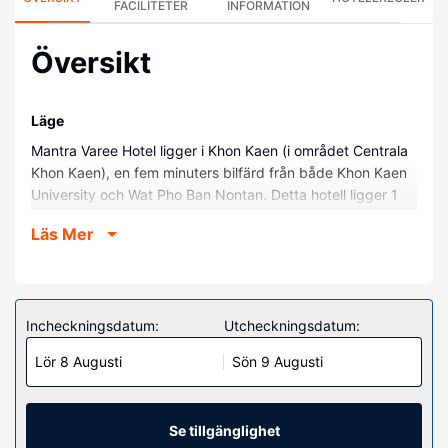
FACILITETER
INFORMATION
Översikt
Läge
Mantra Varee Hotel ligger i Khon Kaen (i området Centrala
Khon Kaen), en fem minuters bilfärd från både Khon Kaen
University och Wat Pho Ban Nontan. Detta hotell ligger 1
km från Khon Kaen stadsmuseum och 1 km från Kaen
Läs Mer
Nakorn Lake Park.
Hotellrum
Känn dig som hemma i ett av de 75 individuellt inredda
rummen. Gratis wi-fi gör att du kan hålla dig uppkopplad,
Incheckningsdatum:
Utcheckningsdatum:
och kabel-tv erbjuder underhållning. Privat badrum med
Lör 8 Augusti
Sön 9 Augusti
dusch, regndusch och gratis toalettartiklar. På rummet
finns värdeförvaringsskåp och skrivbord. Städning erbjuds
dagligen.
Se tillgänglighet
Bekvämligheter på anläggningen