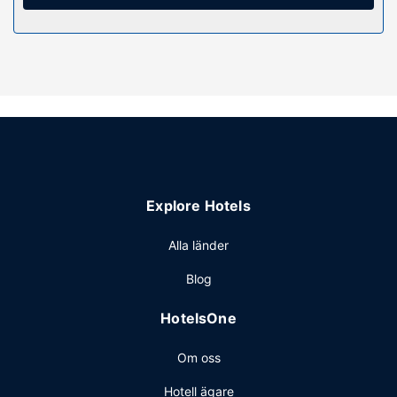
Här erbjuds utomhuspool och fitnesscenter. Detta hotell
har även gratis wi-fi, conciergetjänster och
bröllopstjänster.
Restaurang
Du kan äta lunch på hotellets restaurang Tara Restaurant,
som specialiserar sig på thailändska köket, eller ta det
lugnt på rummet med rumsservice (under begränsade
tider). Mingla med andra gäster - här erbjuds alla gäster
gratis mottagning dagligen. Frukostbuffé serveras
Explore Hotels
dagligen mot en avgift från 06.00 till 10.00.
Övriga bekvämligheter
Alla länder
Gäster har tillgång till bland annat business-service,
Blog
kemtvätt/tvättjänster och reception (öppen dygnet runt).
Gäster erbjuds flygtransfer tur/retur mot en avgift
HotelsOne
(tillgänglig dygnet runt), och avgiftsfri parkering finns på
plats.
Om oss
Hotell ägare