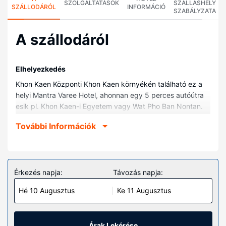
SZOLGÁLTATÁSOK
SZÁLLÁSHELY
SZÁLLODÁRÓL
INFORMÁCIÓ
SZABÁLYZATA
A szállodáról
Elhelyezkedés
Khon Kaen Központi Khon Kaen környékén található ez a
helyi Mantra Varee Hotel, ahonnan egy 5 perces autóútra
esik pl. Khon Kaen-i Egyetem vagy Wat Pho Ban Nontan.
Ez a helyi hotel kb. 1 km-re található Khon Kaen Városi
További Információk
Múzeum, ill. 1 km-re Kaen Nakorn-tavi park helyszíneitől.
Szobák
Ezen a szálláshelyen igazán otthon érezheti majd magát
a(z) 75 egyedi dekorációval kialakított szoba egyikében.
Érkezés napja:
Távozás napja:
Ingyenes vezeték nélküli internet-hozzáférés és a
Hé 10 Augusztus
Ke 11 Augusztus
televíziókon nézhető kábelcsatornák kínálata mind a
vendégek kikapcsolódását szolgálja. A(z) privát
fürdőszoba (kizárólag azok, melyekben van zuhanyzó is)
felszerelései közé tartozik esőzuhany és ingyenes
Árak Lekérése