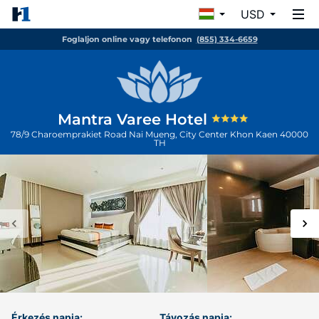
USD
Foglaljon online vagy telefonon
(855) 334-6659
Mantra Varee Hotel
78/9 Charoemprakiet Road Nai Mueng, City Center
Khon Kaen
40000
TH
Érkezés napja:
Távozás napja: