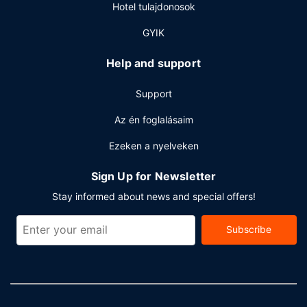
reggeli felár ellenében elérhető naponta reggeli 6:00 és
Hotel tulajdonosok
10:00 között.
GYIK
Egyéb felszereltség
A szálláshelyen business center,
Help and support
vegytisztítási/ruhatisztítási szolgáltatások és 24 órában
nyitva tartó recepció is igénybe vehető. Retúr reptéri
Support
transzfer (éjjel-nappal) felár ellenében vehető igénybe. Az
autóval érkező vendégek számára ingyenes egyéni
Az én foglalásaim
parkolás biztosított a helyszínen.
Ezeken a nyelveken
Sign Up for Newsletter
Stay informed about news and special offers!
Subscribe