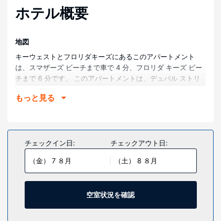
ホテル概要
地図
キーウェストとフロリダキーズにあるこのアパートメント
は、スマザーズ ビーチまで車で 4 分、フロリダ キーズ ビー
チまで 6 分です。 このアパートメントは、デュバル ストリ
ート (ショッピング)まで 6.3 km、サザンモースト ポイント
もっと見る
まで 6.5 km の場所にあります。
部屋
アパートメントでは快適にお過ごしいただけます。
チェックイン日:
チェックアウト日:
施設
便利なWiFi (無料)、バーベキューグリルなどをご利用いただ
（金） 7 ８月
（土） 8 ８月
けます。
その他の施設
空室状況を確認
敷地内にはセルフパーキング (無料) が備わっています。