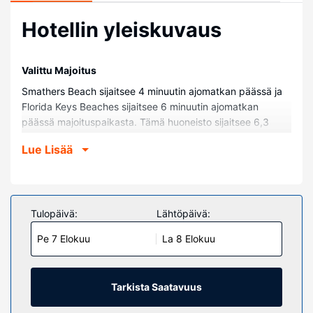
Hotellin yleiskuvaus
Valittu Majoitus
Smathers Beach sijaitsee 4 minuutin ajomatkan päässä ja
Florida Keys Beaches sijaitsee 6 minuutin ajomatkan
päässä majoituspaikasta. Tämä huoneisto sijaitsee 6,3
km:n päässä kohteesta Duval Street ja 6,5 km:n päässä
Lue Lisää
kohteesta Southernmost Point.
Huoneet
Tee olosi kotoisaksi huoneistossasi.
Tulopäivä:
Lähtöpäivä:
Kiinteistön miellyttävyys
Seuraavat palvelut ovat saatavilla: ilmainen langaton
Pe 7 Elokuu
La 8 Elokuu
internetyhteys ja grilli.
Muut mukavuudet
Tarkista Saatavuus
Palveluihin kuuluu ilmainen pysäköinti.