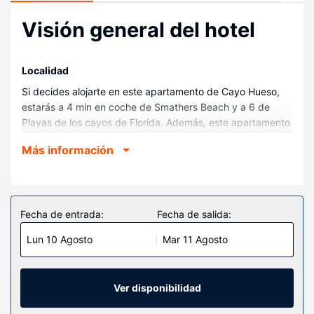
Visión general del hotel
Localidad
Si decides alojarte en este apartamento de Cayo Hueso,
estarás a 4 min en coche de Smathers Beach y a 6 de
Playas de los cayos de Florida. Además, este apartamento
se encuentra a 6,3 km de Duval Street y a 6,5 km de
Más información
Southernmost Point.
Habitaciones
En este apartamento, te sentirás como en tu propia casa.
Fecha de entrada:
Fecha de salida:
Servicios hotel
Aprovecha los prácticos servicios que se te ofrecen, como
Lun 10 Agosto
Mar 11 Agosto
conexión a Internet wifi gratis o una zona para barbacoas.
Otros servicios
Ver disponibilidad
Hay un aparcamiento sin asistencia gratuito disponible.