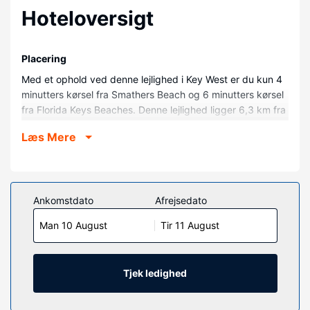
Hoteloversigt
Placering
Med et ophold ved denne lejlighed i Key West er du kun 4
minutters kørsel fra Smathers Beach og 6 minutters kørsel
fra Florida Keys Beaches. Denne lejlighed ligger 6,3 km fra
Duval Street og 6,5 km fra Southernmost Point.
Læs Mere
Værelser
Find dig til rette i denne lejlighed.
Ejendomsfacilitet
Ankomstdato
Afrejsedato
Gør brug af praktiske faciliteter, inklusive gratis trådløs
internetadgang og havegrill.
Man 10 August
Tir 11 August
Andre faciliteter
Gratis selvstændig parkering er til rådighed på stedet.
Tjek ledighed