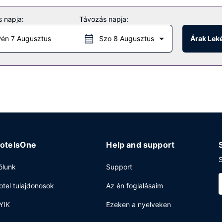
övetkezők: bébiszitter-szolgáltatás, kirándulás/belépőjegyek foglalás
 napja:
Távozás napja:
éni parkolás biztosított a helyszínen.
én 7 Augusztus
Szo 8 Augusztus
Árak Lek
otelsOne
Help and support
S
ólunk
Support
otel tulajdonosok
Az én foglalásaim
YIK
Ezeken a nyelveken