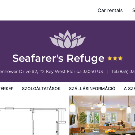
Car rentals
S
sinformáció
A szálláshely szabályzata
Seafarer's Refuge
senhower Drive #2, #2
Key West
Florida
33040
US
Tel.
(855) 3
TÉRKÉP
SZOLGÁLTATÁSOK
SZÁLLÁSINFORMÁCIÓ
A SZ