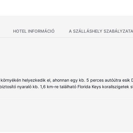
HOTEL INFORMÁCIÓ
A SZÁLLÁSHELY SZABÁLYZAT
környékén helyezkedik el, ahonnan egy kb. 5 perces autóútra esik 
biztosító nyaraló kb. 1,6 km-re található Florida Keys korallszigetek s
 vendégeként.
sítményeket és szolgáltatásokat, mint például a(z) szabadtéri medenc