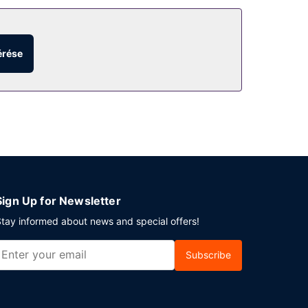
a és piknikező hely.
érése
Sign Up for Newsletter
tay informed about news and special offers!
Subscribe