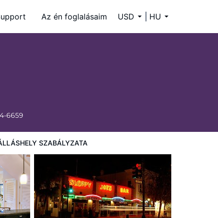
upport
Az én foglalásaim
USD
HU
34-6659
ÁLLÁSHELY SZABÁLYZATA