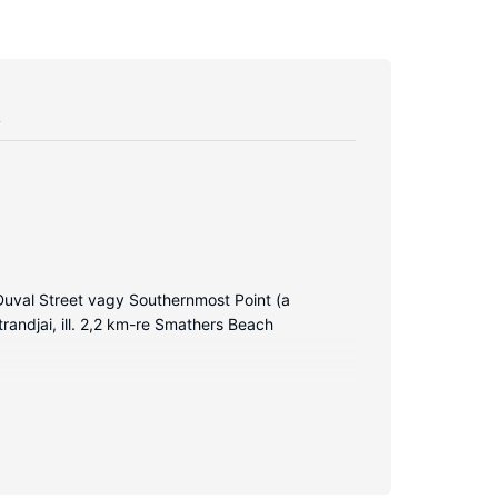
A
Duval Street vagy Southernmost Point (a
trandjai, ill. 2,2 km-re Smathers Beach
e, vagy a(z) szabadtéri teniszpálya. A nyaraló