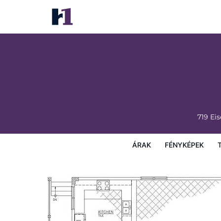
Seafarer's Refuge
Árak
Fényképek
Térkép
Szolgáltatások
Szállá
719 Ei
ÁRAK
FÉNYKÉPEK