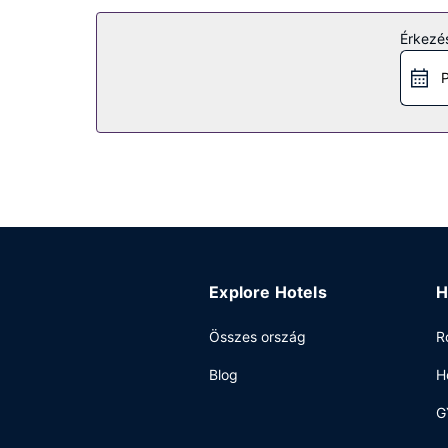
kiegészítő szolgáltatásai között szerepelnek a k
Egyéb felszereltség
Érkezés
Az autóval érkező vendégek számára ingyenes egy
P
Explore Hotels
H
Összes ország
R
Blog
H
G