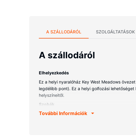
A SZÁLLODÁRÓL
SZOLGÁLTATÁSOK
A szállodáról
Elhelyezkedés
Ez a helyi nyaralóház Key West Meadows övezet 
legdélibb pont). Ez a helyi golfozási lehetőséget 
helyszíneitől.
Szobák
További Információk
Helyezze magát kényelembe a(z) privát nyaraló
Az ingatlanhoz tartozó felszereltség
Élvezze ki a szálláshely kínálta szabadidős léte