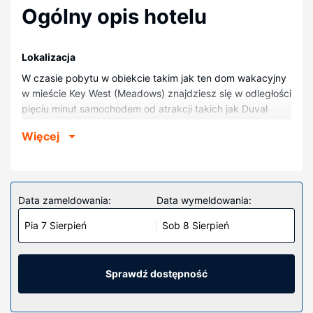
Ogólny opis hotelu
Lokalizacja
W czasie pobytu w obiekcie takim jak ten dom wakacyjny
w mieście Key West (Meadows) znajdziesz się w odległości
pięciu minut samochodem od atrakcji takich jak Duval
Street (ulica) i Najbardziej wysunięte na południe miejsce
Więcej
w Stanach Zjednoczonych. Domek letniskowy (z polem
golfowym) znajduje się 1,6 km od atrakcji takiej jak Plaże
w Florida Keys i 2,2 km od miejsca takiego jak Smathers
Beach.
Data zameldowania:
Data wymeldowania:
Pokoje
Pia 7 Sierpień
Sob 8 Sierpień
Domek letniskowy zapewni Ci wygodę.
Udogodnienia w obiekcie
Dostępne udogodnienia rekreacyjne to basen odkryty i
Sprawdź dostępność
odkryty kort tenisowy. Ten domek letniskowy oferuje
udogodnienia takie jak usługi niani, pomoc w organizacji