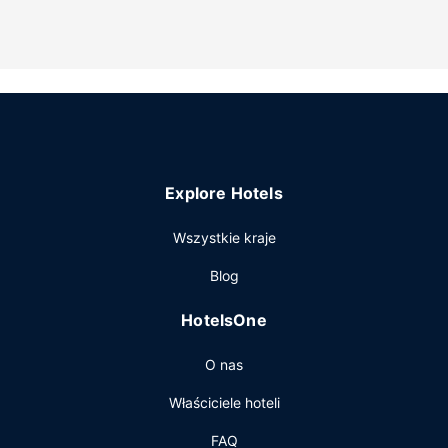
biletów/wycieczek i teren piknikowy.
Pozostałe udogodnienia
Udogodnienia na miejscu to bezpłatne parkowanie
samodzielne.
Explore Hotels
Wszystkie kraje
Blog
HotelsOne
O nas
Właściciele hoteli
FAQ