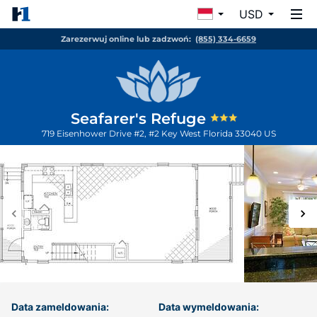
USD
Zarezerwuj online lub zadzwoń:
(855) 334-6659
Seafarer's Refuge
719 Eisenhower Drive #2, #2
Key West
Florida
33040
US
Data zameldowania:
Data wymeldowania: