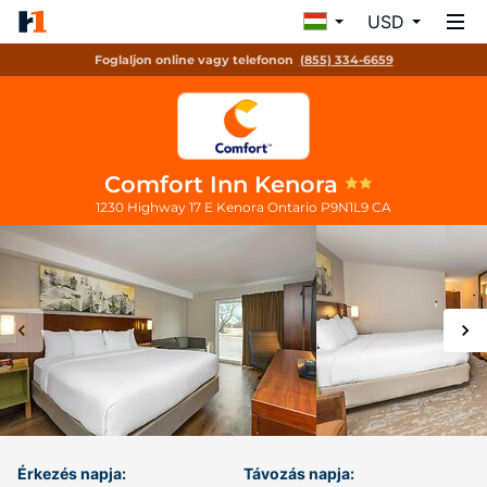
USD
Foglaljon online vagy telefonon
(855) 334-6659
Comfort Inn Kenora
1230 Highway 17 E
Kenora
Ontario
P9N1L9
CA
Érkezés napja:
Távozás napja: