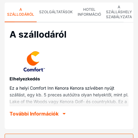
A
A
HOTEL
SZOLGÁLTATÁSOK
SZÁLLÁSHELY
SZÁLLODÁRÓL
INFORMÁCIÓ
SZABÁLYZATA
A szállodáról
Elhelyezkedés
Ez a helyi Comfort Inn Kenora Kenora szívében nyújt
szállást, egy kb. 5 preces autóútra olyan helyektől, mint pl.
Lake of the Woods vagy Kenora Golf- és countryklub. Ez a
helyi hotel kb. 1,6 km-re található Lake of the Woods
További Információk
sörfőzde, ill. 2 km-re Kenorai városháza helyszíneitől.
Szobák
Helyezze magát kényelembe a(z) 75 szoba egyikében,