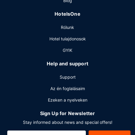
Blog
ingyenes reggeli naponta 6:30 és 9:30 között.
Egyéb felszereltség
HotelsOne
A szálláshelyen 24 órában nyitva tartó business center,
Rólunk
ingyenes újságok és vegytisztítási/ruhatisztítási
szolgáltatások is igénybe vehető. Az autóval érkező
Hotel tulajdonosok
vendégek számára ingyenes egyéni parkolás biztosított a
helyszínen.
GYIK
Help and support
Support
Az én foglalásaim
Ezeken a nyelveken
Sign Up for Newsletter
Stay informed about news and special offers!