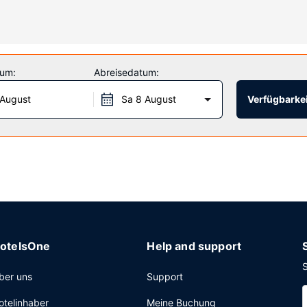
ie über kostenlose Toilettenartikel und Haartrockner verfügen.
in Kamin in der Lobby sind verfügbar. Auch einen Picknickbereich und
tum:
Abreisedatum:
 von 06:30 Uhr bis 09:30 Uhr angeboten.
 August
Sa 8 August
Verfügbarkei
tes Businesscenter, kostenlose Zeitungen in der Lobby und ein Texti
otelsOne
Help and support
S
ber uns
Support
otelinhaber
Meine Buchung