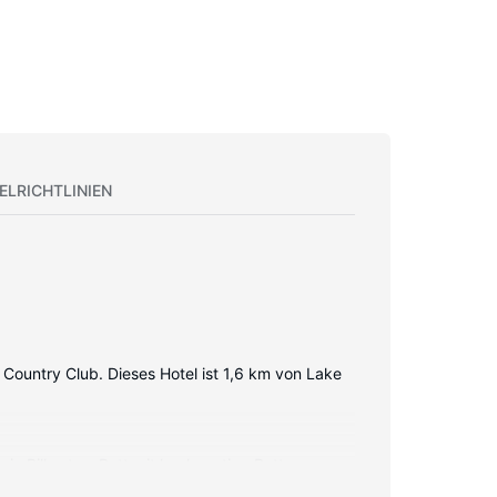
ELRICHTLINIEN
 Country Club. Dieses Hotel ist 1,6 km von Lake
 ein Pillowtop-Bett mit hochwertige Bettwaren
netzugang (kostenlos) zur Verfgung. Es sind