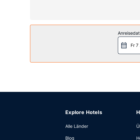
eigene Badezimmer mit Duschwannen vorhanden, d
Ausstattung der Anlage
Kostenloses WLAN, ein Souvenirladen/Kiosk und e
Restaurant
Anreiseda
Ein inbegriffenes Frühstücksbuffet wird täglich
Fr 7
Sonstige Einrichtungen
Zum Angebot gehören ein rund um die Uhr geöffne
Parken ohne Service (kostenlos).
Explore Hotels
H
Alle Länder
Ü
Blog
H