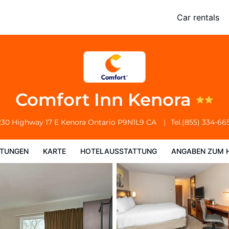
Car rentals
Hotelausstattung
Angaben zum Hotel
Hotelrichtlinien
Comfort Inn Kenora
230 Highway 17 E
Kenora
Ontario
P9N1L9
CA
Tel.
(855) 334-66
TUNGEN
KARTE
HOTELAUSSTATTUNG
ANGABEN ZUM 