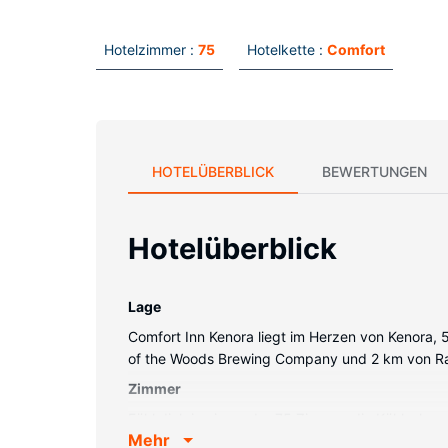
Hotelzimmer :
75
Hotelkette :
Comfort
HOTELÜBERBLICK
BEWERTUNGEN
Hotelüberblick
Lage
Comfort Inn Kenora liegt im Herzen von Kenora, 
of the Woods Brewing Company und 2 km von Rat
Zimmer
Fühl dich in einem der 75 Zimmer, die Kühlschra
Mehr
vor. 43 Zoll groáe Flachbildfernseher mit Kabel