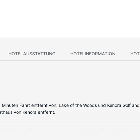
HOTELAUSSTATTUNG
HOTELINFORMATION
HOT
5 Minuten Fahrt entfernt von: Lake of the Woods und Kenora Golf and
haus von Kenora entfernt.
nk und Mikrowelle bieten, wie zu Hause. In deinem Zimmer findest du
empfang sorgen fr gute Unterhaltung; auáerdem steht ein WLAN-Inter