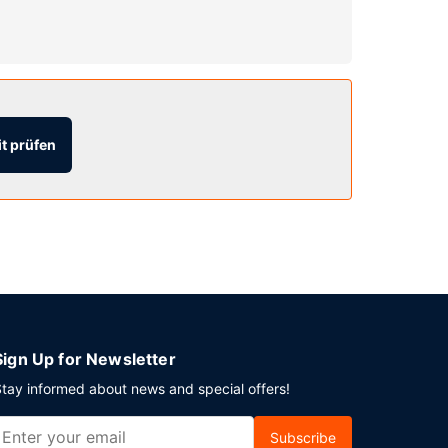
 Grillmöglichkeiten bietet dieses Hotel.
t prüfen
lreinigungsservice. Vor Ort gibt es Folgendes:
Sign Up for Newsletter
tay informed about news and special offers!
Subscribe