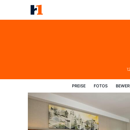
Comfort Inn Kenora
Preise
Fotos
Bewertungen
Karte
1
PREISE
FOTOS
BEWER