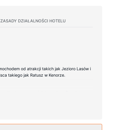
ZASADY DZIAŁALNOŚCI HOTELU
ochodem od atrakcji takich jak Jezioro Lasów i
ejsca takiego jak Ratusz w Kenorze.
o pillowtop oraz pościel premium. Bezpłatny
kablowa — rozrywkę. Prywatna łazienka —
ominek w holu. Ten hotel oferuje również takie