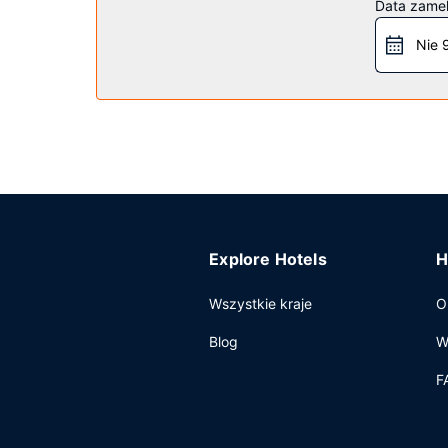
Data zame
Restauracja
Nie 
Hotel oferuje bezpłatne śniadanie w formie bufe
Pozostałe udogodnienia
Udogodnienia biznesowe to całodobowe centrum 
parkowanie samodzielne.
Explore Hotels
H
Wszystkie kraje
O
Blog
W
F