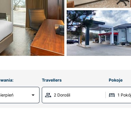
wania:
Travellers
Pokoje
ierpień
2 Dorośli
1 Pokó