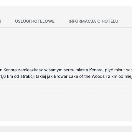
I
USŁUGI HOTELOWE
INFORMACJA O HOTELU
nn Kenora zamieszkasz w samym sercu miasta Kenora, pięć minut sam
 1,6 km od atrakcji takiej jak Browar Lake of the Woods i 2 km od mi
yposażenie to lodówka i kuchenka mikrofalowa. Wyposażenie łóżek t
zność ze światem, a 43-cal. telewizor płaskoekranowy i telewizja 
zpłatne przybory toaletowe i suszarki do włosów.
wy dostęp do internetu, sklepy z pamiątkami i czasopismami oraz k