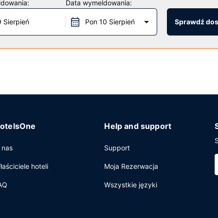
ldowania:
Data wymeldowania:
9 Sierpień
Pon 10 Sierpień
Sprawdź do
tu codziennie od 6:30 do 9:30.
biznesowe, bezpłatne czasopisma w holu oraz usługi pralni chemicz
otelsOne
Help and support
S
 nas
Support
łaściciele hoteli
Moja Rezerwacja
AQ
Wszystkie języki