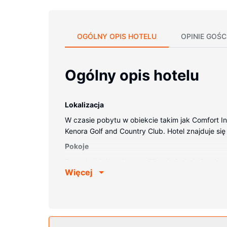
OGÓLNY OPIS HOTELU
OPINIE GOŚC
Ogólny opis hotelu
Lokalizacja
W czasie pobytu w obiekcie takim jak Comfort I
Kenora Golf and Country Club. Hotel znajduje się
Pokoje
Poczuj się jak w domu w 75 pokojach, których w
Więcej
bezprzewodowy dostęp do internetu zapewni łąc
wyposażenie: wanna połączona z prysznicem, be
Udogodnienia w obiekcie
Dostępne udogodnienia to bezpłatny bezprzewodo
udogodnienia jak teren piknikowy i grill.