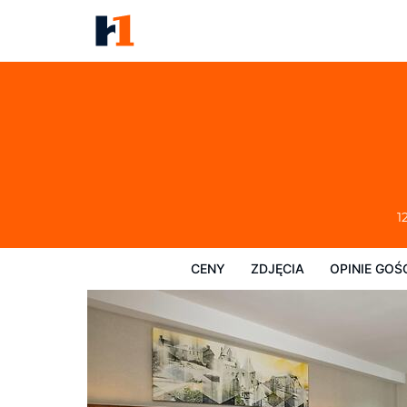
Comfort Inn Kenora
Ceny
Zdjęcia
Opinie Gości
Mapę
1
CENY
ZDJĘCIA
OPINIE GOŚ