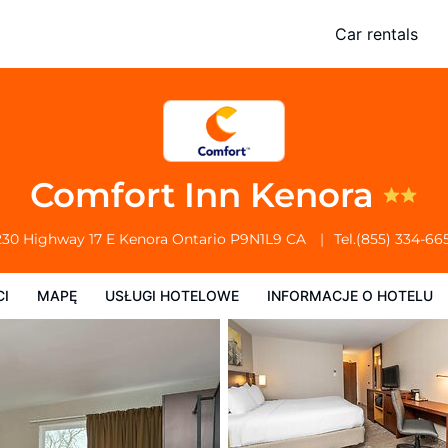
Car rentals
Usługi Hotelowe
Informacje o hotelu
Zasady działalności hotelu
Comfort Inn Kenora
230 Highway 17 E
Kenora
Ontario
P9N1L9
CA
Tel.
(855) 334-66
CI
MAPĘ
USŁUGI HOTELOWE
INFORMACJE O HOTELU