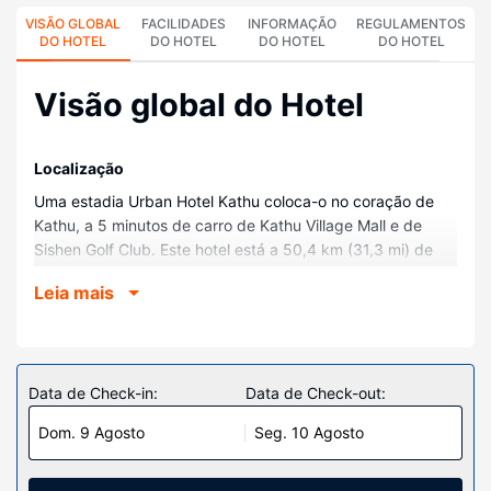
VISÃO GLOBAL
FACILIDADES
INFORMAÇÃO
REGULAMENTOS
DO HOTEL
DO HOTEL
DO HOTEL
DO HOTEL
Visão global do Hotel
Localização
Uma estadia Urban Hotel Kathu coloca-o no coração de
Kathu, a 5 minutos de carro de Kathu Village Mall e de
Sishen Golf Club. Este hotel está a 50,4 km (31,3 mi) de
Leach Park e a 51,3 km (31,9 mi) de Eye of Kuruman.
Leia mais
Quartos
Sinta-se em casa num dos 79 quartos com ar
condicionado e um televisor LCD. O acesso à internet sem
fios permite-lhe estar sempre contactável. Ao final do dia,
Data de Check-in:
Data de Check-out:
assista a uma seleção de canais via satélite. As casas de
Dom. 9 Agosto
Seg. 10 Agosto
banho privativas dispõem de um polibã, artigos de higiene
grátis e secadores de cabelo. As comodidades incluem
ainda telefone, além de cofres com capacidade para