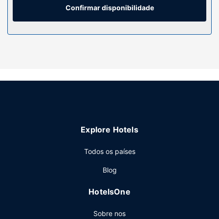
computadores portáteis e de secretárias.
Confirmar disponibilidade
Serviço do hotel
Participe nas várias atividades recreativas do local,
incluindo uma piscina exterior, ou aprecie soberbas vistas
a partir da açoteia. As facilidades adicionais incluem Wi-fi
grátis, um televisor no espaço comum e apoio para
excursões/compra de bilhetes.
Restaurante
Para recarregar baterias, dirija-se ao restaurante dUrban
Hotel Kathu. Termine o dia com uma bebida refrescante no
Explore Hotels
bar/lounge. O hotel serve pequenos-almoços buffet
diariamente entre as 06:00 e as 9:30 mediante uma
Todos os países
sobretaxa.
Outros serviços
Blog
As principais comodidades incluem jornais grátis no lobby,
HotelsOne
um serviço de limpeza a seco e uma receção aberta 24
horas. Há estacionamento grátis no local.
Sobre nos