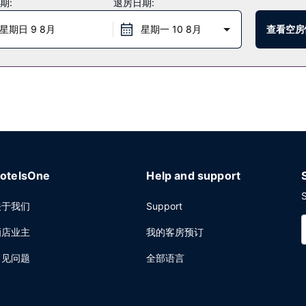
期:
退房日期:
星期日 9 8月
星期一 10 8月
查看空房
24 小时前台服务。酒店提供免费自助停车。
otelsOne
Help and support
S
关于我们
Support
酒店业主
我的客房预订
常见问题
全部语言