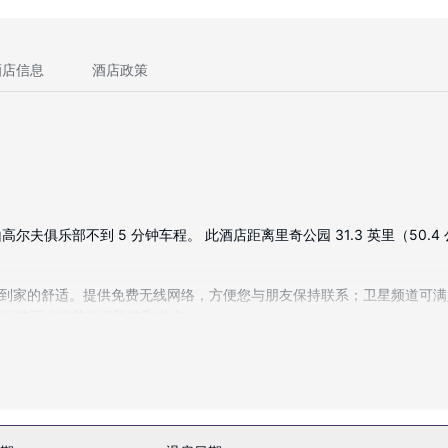
酒店信息
酒店政策
乐部不到 5 分钟车程。 此酒店距离里奇公园 31.3 英里（50.4 公里
中找到家的舒适。提供免费无线网络，方便您与朋友保持联系；卫星频道可
存放笔记本电脑的保险箱和书桌。
酒店的其他设施包括免费 WiFi、公共区电视和旅游/票务服务。
后，不妨去酒吧/酒廊轻松一下。每天 06:00 至 09:30 提供收费