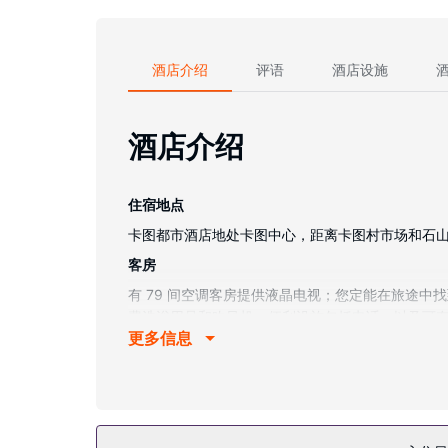
酒店介绍
评语
酒店设施
酒店介绍
住宿地点
卡图都市酒店地处卡图中心，距离卡图村市场和石山高尔夫俱
客房
有 79 间空调客房提供液晶电视；您定能在旅途
费洗浴用品和吹风机。便利设施包括电话，以及可
更多信息
物业设施
享受室外游泳池等度假设施，或者到露台欣赏美景。此
餐厅
在卡图都市酒店，您可以去餐厅享用美餐。在忙碌的一天