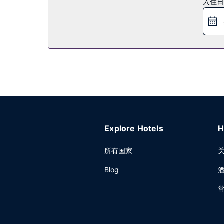
入住日
其他设施
特色服务/设施包括大堂免费报纸、干洗/洗衣服务和
Explore Hotels
H
所有国家
Blog